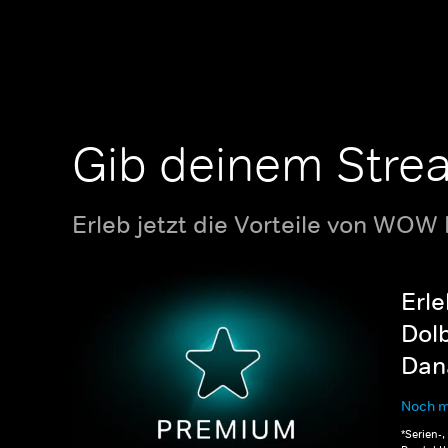
Gib deinem Stre
Erleb jetzt die Vorteile von WOW
Erle
Dolb
Dana
Noch m
*Serien-