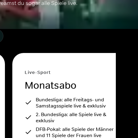
amst du sogar alle Spiele live. 
Live-Sport
Monatsabo
Bundesliga: alle Freitags- und
Samstagsspiele live & exklusiv
2. Bundesliga: alle Spiele live &
exklusiv
DFB-Pokal: alle Spiele der Männer
und 11 Spiele der Frauen live