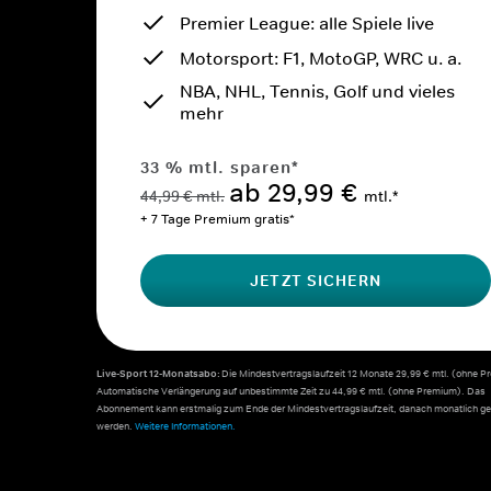
Premier League: alle Spiele live
Motorsport: F1, MotoGP, WRC u. a.
NBA, NHL, Tennis, Golf und vieles
mehr
33 % mtl. sparen*
ab 29,99 €
44,99 € mtl.
mtl.*
+ 7 Tage Premium gratis*
JETZT SICHERN
Live-Sport 12-Monatsabo:
Die Mindestvertragslaufzeit 12 Monate 29,99 € mtl. (ohne P
Automatische Verlängerung auf unbestimmte Zeit zu 44,99 € mtl. (ohne Premium). Das
Abonnement kann erstmalig zum Ende der Mindestvertragslaufzeit, danach monatlich ge
werden.
Weitere Informationen.