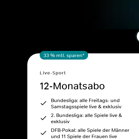
33 % mtl. sparen*
Live-Sport
12-Monatsabo
Bundesliga: alle Freitags- und
Samstagsspiele live & exklusiv
2. Bundesliga: alle Spiele live &
exklusiv
DFB-Pokal: alle Spiele der Männer
und 11 Spiele der Frauen live