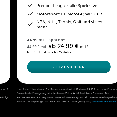
Premier League: alle Spiele live
Motorsport: F1, MotoGP, WRC u. a.
NBA, NHL, Tennis, Golf und vieles
mehr
44 % mtl. sparen*
ab 24,99 €
44,99 € mtl.
mtl.*
Nur für Kunden unter 27 Jahre
JETZT SICHERN
remium).
*Live-Sport 12-Monatsabo: Die Mindestvertragslaufzeit 12 Monate 24,99 € mtl. (ohne Premium
Automatische Verlängerung auf unbestimmte Zeit zu 44,99 € mtl. (ohne Premium). Das
kündigt
Abonnement kann erstmalig zum Ende der Mindestvertragslaufzeit, danach monatlich gekündi
werden. Das Angebot gilt für Kunden von 18 bis 26 Jahren (Young Abo).
Weitere Informationen