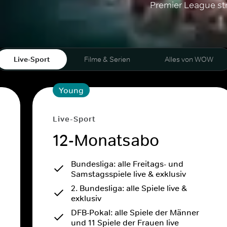
Premier League stre
Live-Sport
Filme & Serien
Alles von WOW
Young
Live-Sport
12-Monatsabo
Bundesliga: alle Freitags- und
Samstagsspiele live & exklusiv
2. Bundesliga: alle Spiele live &
exklusiv
DFB-Pokal: alle Spiele der Männer
und 11 Spiele der Frauen live