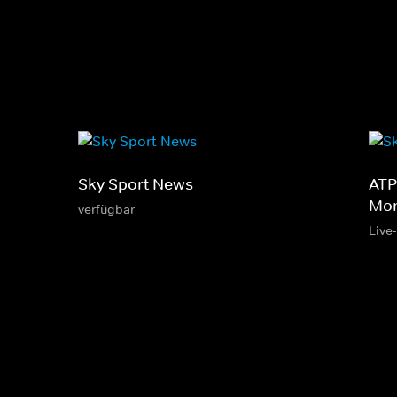
Sky Sport News
ATP
Mon
verfügbar
Live