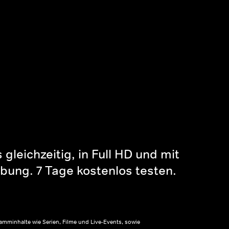
gleichzeitig, in Full HD und mit
bung. 7 Tage kostenlos testen.
amminhalte wie Serien, Filme und Live-Events, sowie