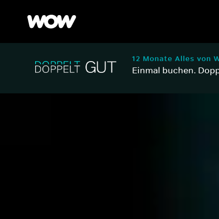
12 Monate Alles von
Einmal buchen. Dopp