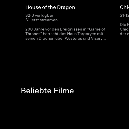
House of the Dragon
Chi
S2-3 verfügbar
S1-1
S1 jetzt streamen
Die P
200 Jahre vor den Ereignissen in "Game of
Chica
Thrones" herrscht das Haus Targaryen mit
der 
seinen Drachen über Westeros und Viserys
Poliz
I. sitzt auf dem Eisernen Thron. Als es
Stra
jedoch um seine Nachfolge geht,
bekä
entbrennt ein erbitterter Kampf um die
orga
Macht.
seie
Drog
Abte
viel
arbei
Lind
Dete
Beliebte Filme
kühl
sein
Fried
brin