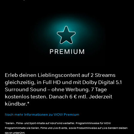
Erleb deinen Lieblingscontent auf 2 Streams
gleichzeitig, in Full HD und mit Dolby Digital 5.1
Surround Sound – ohne Werbung. 7 Tage
kostenlos testen. Danach 6 € mtl. Jederzeit
kündbar.*
Noch mehr Informationen zu WOW Premium
*Serien-, Filme- und Sport-Inhalte auf Abruf sind werbefrei. Programmhinweise für WOW
Programminhalte wie Serien, Filme und Live-Events, sowie Produkthinweise auf Live-Sendern bleiben
davon unberührt.