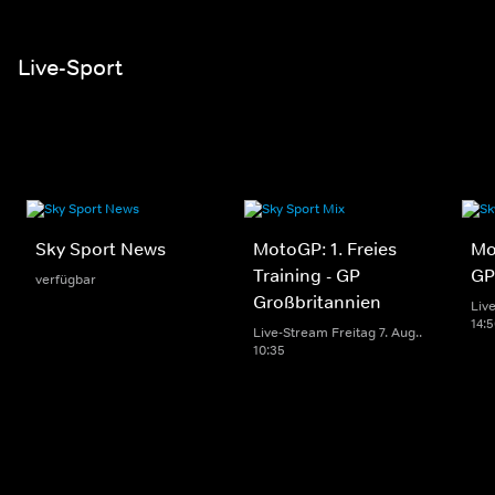
Live-Sport
Sky Sport News
MotoGP: 1. Freies
Mo
Training - GP
GP
verfügbar
Großbritannien
Live
14:
Live-Stream Freitag 7. Aug..
10:35