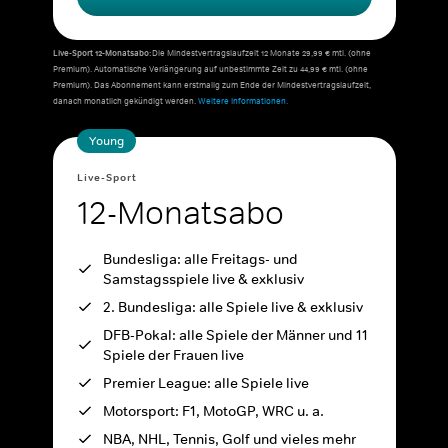
Live-Sport 12-Monatsabo:
Die Mindestvertragslaufzeit 12 Monate 29,99 € mtl. (ohne
Premium). Automatische Verlängerung auf unbestimmte Zeit zu 44,99 € mtl. (ohne
Premium). Das Abonnement kann erstmalig zum Ende der Mindestvertragslaufzeit,
danach monatlich gekündigt werden.
Weitere Informationen.
Young
Live-Sport
12-Monatsabo
Bundesliga: alle Freitags- und
Samstagsspiele live & exklusiv
2. Bundesliga: alle Spiele live & exklusiv
DFB-Pokal: alle Spiele der Männer und 11
Spiele der Frauen live
Premier League: alle Spiele live
Motorsport: F1, MotoGP, WRC u. a.
NBA, NHL, Tennis, Golf und vieles mehr