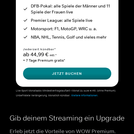
DFB-Pokal: alle Spiele der Männer und 11
Spiele der Frauen live
Premier League: alle Spiele live
Motorsport: F1, MotoGP, WRC u. a.
NBA, NHL, Tennis, Golf und vieles mehr
Jederzeit kündbar*
ab 44,99 €
mtl.*
+ 7 Tage Premium gratis*
JETZT BUCHEN
Live-Sport Monatsabo: Mindestvertragslaufzeit 1 Monat zu 44,99 € mtl. (ohne Premium).
Unbefristete Verlängerung. Monatlich kündbar.
Weitere Informationen.
Gib deinem Streaming ein Upgrade
Erleb jetzt die Vorteile von WOW Premium.