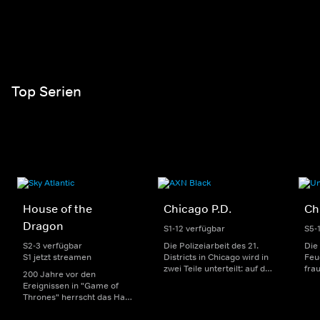
Top Serien
House of the
Chicago P.D.
Ch
Dragon
S1-12 verfügbar
S5-
S2-3 verfügbar
Die Polizeiarbeit des 21.
Die
S1 jetzt streamen
Districts in Chicago wird in
Feu
zwei Teile unterteilt: auf der
fra
200 Jahre vor den
einen Seite sorgen
Dep
Ereignissen in "Game of
uniformierte Polizisten für
sin
Thrones" herrscht das Haus
die Sicherheit auf den
Str
Targaryen mit seinen
Straßen im Bezirk. Auf der
eno