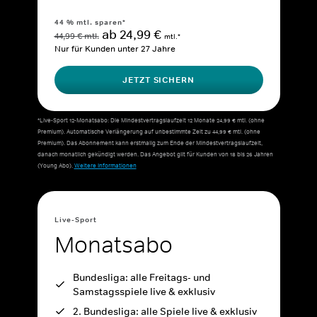
44 % mtl. sparen*
ab 24,99 €
44,99 € mtl.
mtl.*
Nur für Kunden unter 27 Jahre
JETZT SICHERN
*Live-Sport 12-Monatsabo: Die Mindestvertragslaufzeit 12 Monate 24,99 € mtl. (ohne
Premium). Automatische Verlängerung auf unbestimmte Zeit zu 44,99 € mtl. (ohne
Premium). Das Abonnement kann erstmalig zum Ende der Mindestvertragslaufzeit,
danach monatlich gekündigt werden. Das Angebot gilt für Kunden von 18 bis 26 Jahren
(Young Abo).
Weitere Informationen
Live-Sport
Monatsabo
Bundesliga: alle Freitags- und
Samstagsspiele live & exklusiv
2. Bundesliga: alle Spiele live & exklusiv