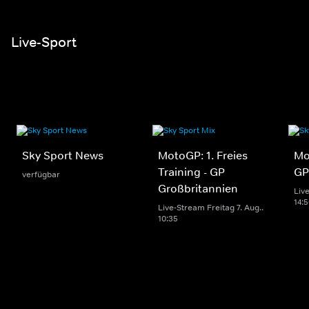
Live-Sport
Sky Sport News
MotoGP: 1. Freies
Mo
Training - GP
GP
verfügbar
Großbritannien
Live
14:
Live-Stream Freitag 7. Aug..
10:35