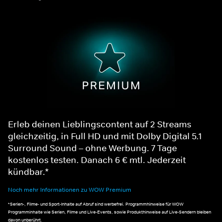
Erleb deinen Lieblingscontent auf 2 Streams
gleichzeitig, in Full HD und mit Dolby Digital 5.1
Surround Sound – ohne Werbung. 7 Tage
kostenlos testen. Danach 6 € mtl. Jederzeit
kündbar.*
Noch mehr Informationen zu WOW Premium
*Serien-, Filme- und Sport-Inhalte auf Abruf sind werbefrei. Programmhinweise für WOW
Programminhalte wie Serien, Filme und Live-Events, sowie Produkthinweise auf Live-Sendern bleiben
davon unberührt.