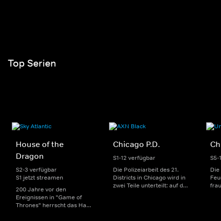
Top Serien
House of the
Chicago P.D.
Ch
Dragon
S1-12 verfügbar
S5-
S2-3 verfügbar
Die Polizeiarbeit des 21.
Die
S1 jetzt streamen
Districts in Chicago wird in
Feu
zwei Teile unterteilt: auf der
fra
200 Jahre vor den
einen Seite sorgen
Dep
Ereignissen in "Game of
uniformierte Polizisten für
sin
Thrones" herrscht das Haus
die Sicherheit auf den
Str
Targaryen mit seinen
Straßen im Bezirk. Auf der
eno