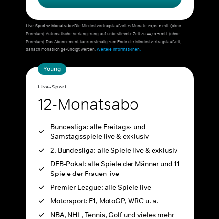
Live-Sport 12-Monatsabo:
Die Mindestvertragslaufzeit 12 Monate 29,99 € mtl. (ohne
Premium). Automatische Verlängerung auf unbestimmte Zeit zu 44,99 € mtl. (ohne
Premium). Das Abonnement kann erstmalig zum Ende der Mindestvertragslaufzeit,
danach monatlich gekündigt werden.
Weitere Informationen.
Young
Live-Sport
12-Monatsabo
Bundesliga: alle Freitags- und
Samstagsspiele live & exklusiv
2. Bundesliga: alle Spiele live & exklusiv
DFB-Pokal: alle Spiele der Männer und 11
Spiele der Frauen live
Premier League: alle Spiele live
Motorsport: F1, MotoGP, WRC u. a.
NBA, NHL, Tennis, Golf und vieles mehr