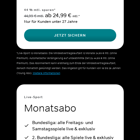
44 % mtl. sparen*
ab 24,99 €
44,99 € mtl.
mtl.*
Nur für Kunden unter 27 Jahre
JETZT SICHERN
*Live-Sport 12-Monatsabo: Die Mindestvertragslaufzeit 12 Monate 24,99 € mtl. (ohne
Premium). Automatische Verlängerung auf unbestimmte Zeit zu 44,99 € mtl. (ohne
Premium). Das Abonnement kann erstmalig zum Ende der Mindestvertragslaufzeit,
danach monatlich gekündigt werden. Das Angebot gilt für Kunden von 18 bis 26 Jahren
(Young Abo).
Weitere Informationen
Live-Sport
Monatsabo
Bundesliga: alle Freitags- und
Samstagsspiele live & exklusiv
2. Bundesliga: alle Spiele live & exklusiv