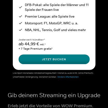
DFB-Pokal: alle Spiele der Männer und 11
Spiele der Frauen live
Premier League: alle Spiele live
Motorsport: F1, MotoGP, WRC u. a.
NBA, NHL, Tennis, Golf und vieles mehr
Jederzeit kündbar*
ab 44,99 €
mtl.*
+ 7 Tage Premium gratis*
JETZT BUCHEN
Live-Sport Monatsabo: Mindestvertragslaufzeit 1 Monat zu 44,99 € mtl. (ohne Premium).
Unbefristete Verlängerung. Monatlich kündbar.
Weitere Informationen.
Gib deinem Streaming ein Upgrade
Erleb jetzt die Vorteile von WOW Premium.