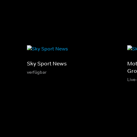
Sky Sport News
Mot
Gro
verfügbar
Live