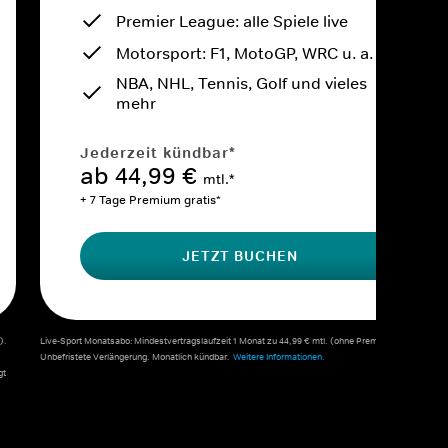
Premier League: alle Spiele live
Motorsport: F1, MotoGP, WRC u. a.
NBA, NHL, Tennis, Golf und vieles
mehr
Jederzeit kündbar*
ab 44,99 €
mtl.*
+ 7 Tage Premium gratis*
JETZT BUCHEN
).
Live-Sport Monatsabo: Mindestvertragslaufzeit 1 Monat zu 44,99 € mtl. (ohne Premium).
Unbefristete Verlängerung. Monatlich kündbar.
Weitere Informationen.
gt