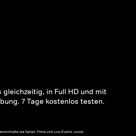
gleichzeitig, in Full HD und mit
bung. 7 Tage kostenlos testen.
amminhalte wie Serien, Filme und Live-Events, sowie