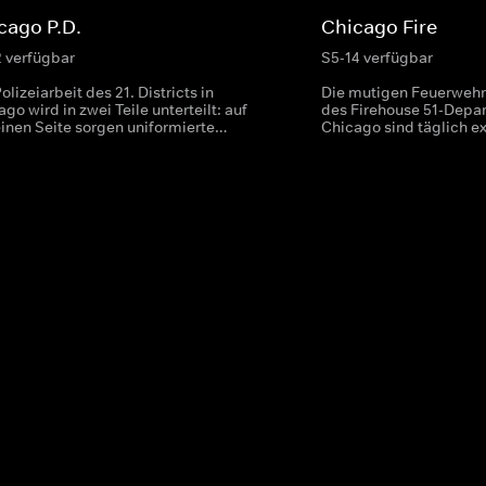
cago P.D.
Chicago Fire
2 verfügbar
S5-14 verfügbar
olizeiarbeit des 21. Districts in
Die mutigen Feuerwehr
go wird in zwei Teile unterteilt: auf
des Firehouse 51-Depa
einen Seite sorgen uniformierte
Chicago sind täglich e
isten für die Sicherheit auf den
Gefahren und einer en
ßen im Bezirk. Auf der anderen Seite
Verantwortung ausgeset
mpft die Intelligence Unit
sie in ihrem Privaten h
nisierte Verbrechen im großen Stil -
müssen den Alltag zwi
n es Serienmorde oder
professioneller Arbeit 
engeschäfte. Der Leiter dieser
Problemen meistern. M
ilung ist Hank Voight, der schon seit
Chef von Truck 81, hat 
en Jahren bei der Polizei von Chicago
seiner Verlobten getren
tet. Seine rechte Hand ist Erin
deswegen in seinen Job
say, eine engagierte Frau, die es zum
jedoch nach dem Tod e
ctive gebracht hat und stets einen
Feuerwehrmannes in Sc
en Kopf bewahrt. Gemeinsam mit
hat Ärger mit seinem K
em Team versucht Hank, Ordnung und
Severide vom Rescue Sq
en in die Straßen des 21. Bezirks zu
Reibereien ist das Dep
gen.
die meisten Team-Mitgl
Ersatzfamilie, die ihnen
den zum Teil traumatis
umzugehen.