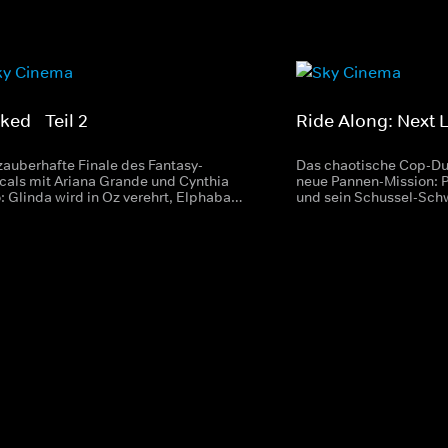
ed - Teil 2
Ride Along: Next 
zauberhafte Finale des Fantasy-
Das chaotische Cop-Du
cals mit Ariana Grande und Cynthia
neue Pannen-Mission: 
o: Glinda wird in Oz verehrt, Elphaba
und sein Schussel-Sch
böse Hexe verteufelt. Können sie
sollen in Miami einen 
er zueinanderfinden?
hochnehmen.