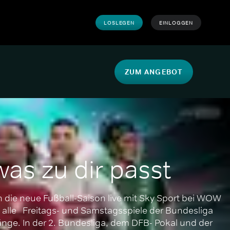
LOSLEGEN
EINLOGGEN
ZUM ANGEBOT
was zu dir passt
n die neue Fußball-Saison live mit Sky Sport bei WOW 
lle   Freitags- und Samstagsspiele der Bundesliga 
 Länge. In der 2. Bundesliga, dem DFB- Pokal und der 