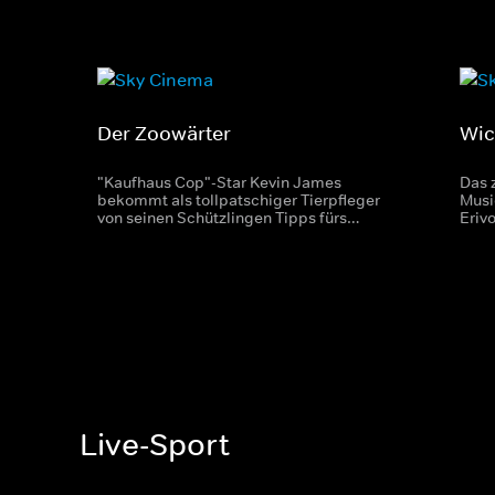
Der Zoowärter
Wick
"Kaufhaus Cop"-Star Kevin James
Das 
bekommt als tollpatschiger Tierpfleger
Musi
von seinen Schützlingen Tipps fürs
Eriv
Balzverhalten. Und stolpert beim Flirten
als 
von einem Fettnäpfchen ins nächste.
wied
Live-Sport