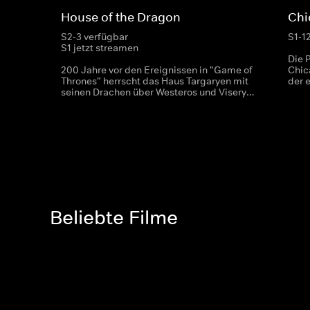
House of the Dragon
Chi
S2-3 verfügbar
S1-1
S1 jetzt streamen
Die P
200 Jahre vor den Ereignissen in "Game of
Chica
Thrones" herrscht das Haus Targaryen mit
der 
seinen Drachen über Westeros und Viserys
Poliz
I. sitzt auf dem Eisernen Thron. Als es
Stra
jedoch um seine Nachfolge geht,
bekä
entbrennt ein erbitterter Kampf um die
orga
Macht.
seie
Drog
Abte
viel
arbei
Lind
Dete
Beliebte Filme
kühl
sein
Fried
brin