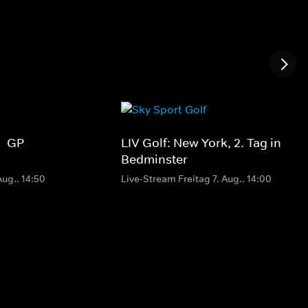
- GP
LIV Golf: New York, 2. Tag in
Bedminster
Aug.. 14:50
Live-Stream Freitag 7. Aug.. 14:00