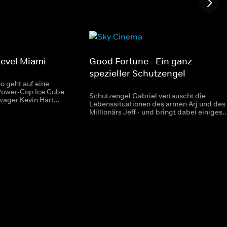
Level Miami
Good Fortune - Ein ganz
spezieller Schutzengel
o geht auf eine
Power-Cop Ice Cube
Schutzengel Gabriel vertauscht die
wager Kevin Hart
Lebenssituationen des armen Arj und des
Drogenboss
Millionärs Jeff - und bringt dabei einiges
durcheinander. Komödie mit Keanu
Reeves, Seth Rogen und Aziz Ansari.