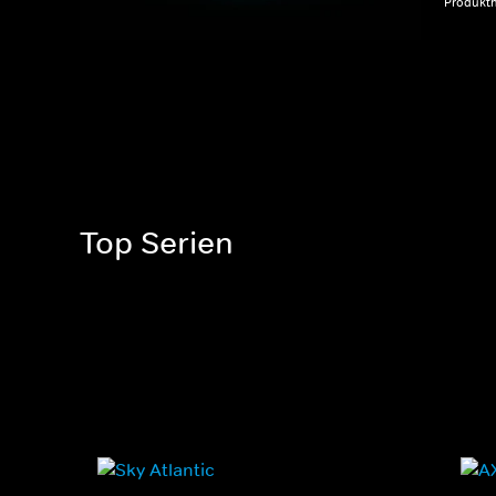
Produkth
Top Serien