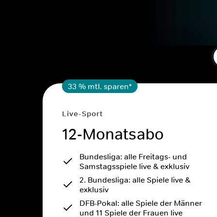
33 % mtl. sparen*
Live-Sport
12-Monatsabo
Bundesliga: alle Freitags- und
Samstagsspiele live & exklusiv
2. Bundesliga: alle Spiele live &
exklusiv
DFB-Pokal: alle Spiele der Männer
und 11 Spiele der Frauen live