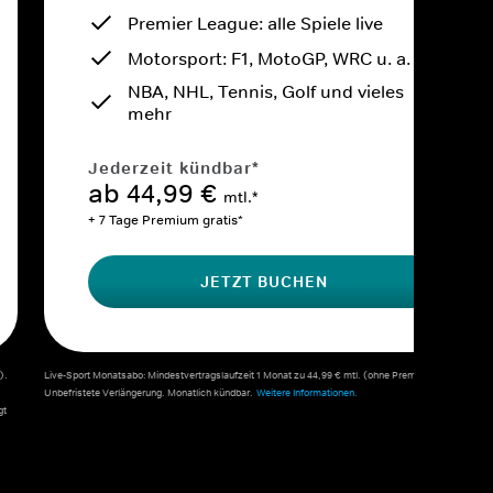
Premier League: alle Spiele live
Motorsport: F1, MotoGP, WRC u. a.
NBA, NHL, Tennis, Golf und vieles
mehr
Jederzeit kündbar*
ab 44,99 €
mtl.*
+ 7 Tage Premium gratis*
JETZT BUCHEN
).
Live-Sport Monatsabo: Mindestvertragslaufzeit 1 Monat zu 44,99 € mtl. (ohne Premium).
Unbefristete Verlängerung. Monatlich kündbar.
Weitere Informationen.
gt