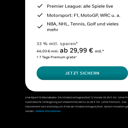
Premier League: alle Spiele live
Motorsport: F1, MotoGP, WRC u. a.
NBA, NHL, Tennis, Golf und vieles
mehr
33 % mtl. sparen*
ab 29,99 €
44,99 € mtl.
mtl.*
+ 7 Tage Premium gratis*
JETZT SICHERN
Live-Sport 12-Monatsabo:
Die Mindestvertragslaufzeit 12 Monate 29,99 € mtl. (ohne P
Automatische Verlängerung auf unbestimmte Zeit zu 44,99 € mtl. (ohne Premium). Das
Abonnement kann erstmalig zum Ende der Mindestvertragslaufzeit, danach monatlich ge
werden.
Weitere Informationen.