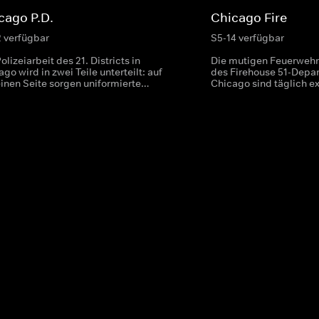
cago P.D.
Chicago Fire
2 verfügbar
S5-14 verfügbar
olizeiarbeit des 21. Districts in
Die mutigen Feuerwehr
go wird in zwei Teile unterteilt: auf
des Firehouse 51-Depa
einen Seite sorgen uniformierte
Chicago sind täglich e
isten für die Sicherheit auf den
Gefahren und einer en
ßen im Bezirk. Auf der anderen Seite
Verantwortung ausgeset
mpft die Intelligence Unit
sie in ihrem Privaten h
nisierte Verbrechen im großen Stil -
müssen den Alltag zwi
n es Serienmorde oder
professioneller Arbeit 
engeschäfte. Der Leiter dieser
Problemen meistern. M
ilung ist Hank Voight, der schon seit
Chef von Truck 81, hat 
en Jahren bei der Polizei von Chicago
seiner Verlobten getren
tet. Seine rechte Hand ist Erin
deswegen in seinen Job
say, eine engagierte Frau, die es zum
jedoch nach dem Tod e
ctive gebracht hat und stets einen
Feuerwehrmannes in Sc
en Kopf bewahrt. Gemeinsam mit
hat Ärger mit seinem K
em Team versucht Hank, Ordnung und
Severide vom Rescue Sq
en in die Straßen des 21. Bezirks zu
Reibereien ist das Dep
gen.
die meisten Team-Mitgl
Ersatzfamilie, die ihnen
den zum Teil traumatis
umzugehen.