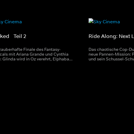
ed - Teil 2
Ride Along: Next 
zauberhafte Finale des Fantasy-
Das chaotische Cop-Du
cals mit Ariana Grande und Cynthia
neue Pannen-Mission: 
o: Glinda wird in Oz verehrt, Elphaba
und sein Schussel-Sch
böse Hexe verteufelt. Können sie
sollen in Miami einen 
er zueinanderfinden?
hochnehmen.