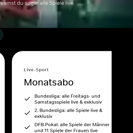
amst du sogar alle Spiele live. 
Live-Sport
Monatsabo
Bundesliga: alle Freitags- und
Samstagsspiele live & exklusiv
2. Bundesliga: alle Spiele live &
exklusiv
DFB-Pokal: alle Spiele der Männer
und 11 Spiele der Frauen live