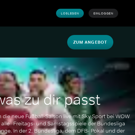
LOSLEGEN
EINLOGGEN
ZUM ANGEBOT
was zu dir passt
n die neue Fußball-Saison live mit Sky Sport bei WOW 
lle   Freitags- und Samstagsspiele der Bundesliga 
 Länge. In der 2. Bundesliga, dem DFB- Pokal und der 