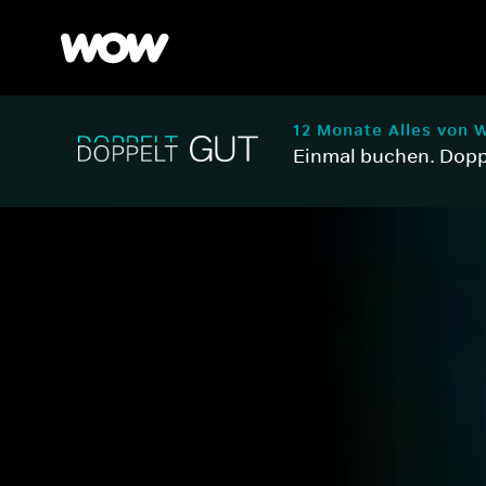
12 Monate Alles von
Einmal buchen. Dopp