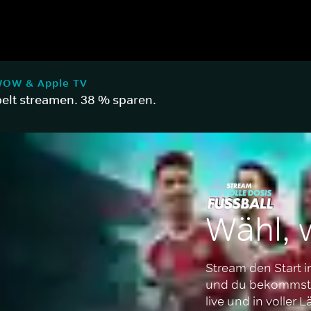
 WOW & Apple TV
elt streamen. 38 % sparen.
Wähl, 
Stream den Start i
und du bekommst a
live und in voller