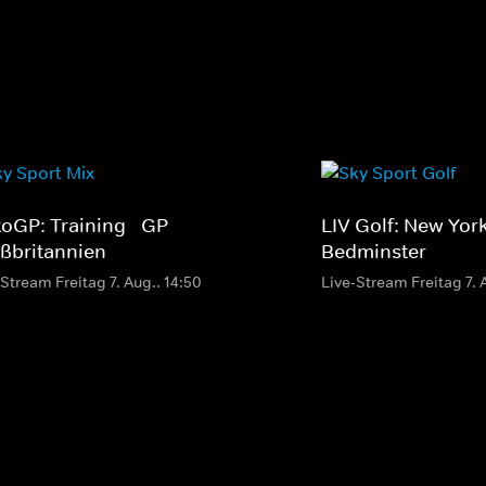
oGP: Training - GP
LIV Golf: New York
ßbritannien
Bedminster
-Stream Freitag 7. Aug.. 14:50
Live-Stream Freitag 7. 