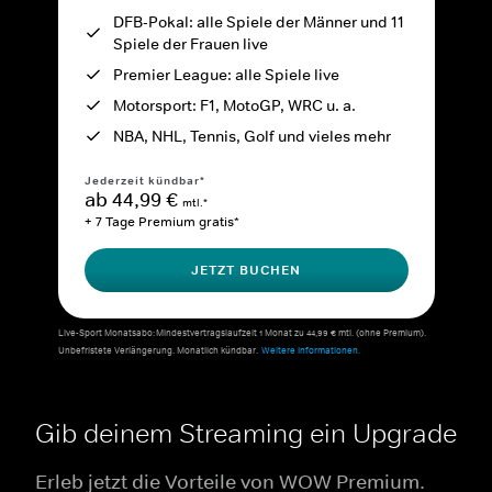
DFB-Pokal: alle Spiele der Männer und 11
Spiele der Frauen live
Premier League: alle Spiele live
Motorsport: F1, MotoGP, WRC u. a.
NBA, NHL, Tennis, Golf und vieles mehr
Jederzeit kündbar*
ab 44,99 €
mtl.*
+ 7 Tage Premium gratis*
JETZT BUCHEN
Live-Sport Monatsabo: Mindestvertragslaufzeit 1 Monat zu 44,99 € mtl. (ohne Premium).
Unbefristete Verlängerung. Monatlich kündbar.
Weitere Informationen.
Gib deinem Streaming ein Upgrade
Erleb jetzt die Vorteile von WOW Premium.