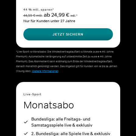
44 % mtl. sparen*
ab 24,99 €
44,99 € mtl.
mtl.*
Nur für Kunden unter 27 Jahre
JETZT SICHERN
*Live-Sport 12-Monatsabo: Die Mindestvertragslaufzeit 12 Monate 24,99 € mtl. (ohne
Premium). Automatische Verlängerung auf unbestimmte Zeit zu 44,99 € mtl. (ohne
Premium). Das Abonnement kann erstmalig zum Ende der Mindestvertragslaufzeit,
danach monatlich gekündigt werden. Das Angebot gilt für Kunden von 18 bis 26 Jahren
(Young Abo).
Weitere Informationen
Live-Sport
Monatsabo
Bundesliga: alle Freitags- und
Samstagsspiele live & exklusiv
2. Bundesliga: alle Spiele live & exklusiv