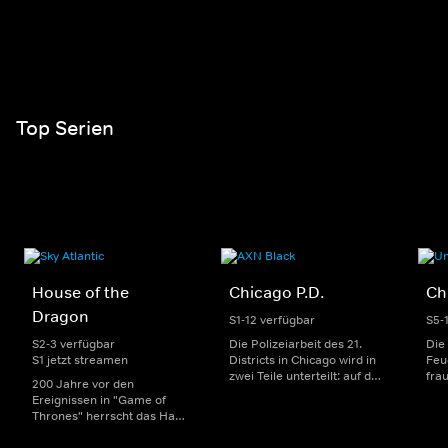
Top Serien
House of the
Chicago P.D.
Ch
Dragon
S1-12 verfügbar
S5-
S2-3 verfügbar
Die Polizeiarbeit des 21.
Die
S1 jetzt streamen
Districts in Chicago wird in
Feu
zwei Teile unterteilt: auf der
fra
200 Jahre vor den
einen Seite sorgen
Dep
Ereignissen in "Game of
uniformierte Polizisten für
sin
Thrones" herrscht das Haus
die Sicherheit auf den
Str
Targaryen mit seinen
Straßen im Bezirk. Auf der
eno