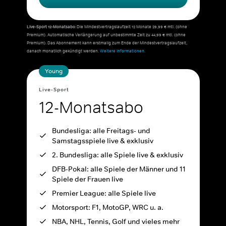
Live-Sport 12-Monatsabo:
Die Mindestvertragslaufzeit 12 Monate 29,99 € mtl. (ohne
Premium). Automatische Verlängerung auf unbestimmte Zeit zu 44,99 € mtl. (ohne
Premium). Das Abonnement kann erstmalig zum Ende der Mindestvertragslaufzeit,
danach monatlich gekündigt werden.
Weitere Informationen.
Young
Live-Sport
12-Monatsabo
Bundesliga: alle Freitags- und
Samstagsspiele live & exklusiv
2. Bundesliga: alle Spiele live & exklusiv
DFB-Pokal: alle Spiele der Männer und 11
Spiele der Frauen live
Premier League: alle Spiele live
Motorsport: F1, MotoGP, WRC u. a.
NBA, NHL, Tennis, Golf und vieles mehr