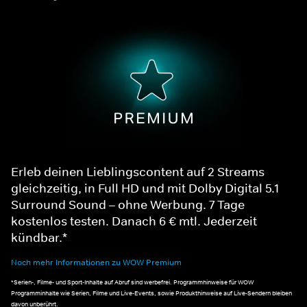
Erleb deinen Lieblingscontent auf 2 Streams
gleichzeitig, in Full HD und mit Dolby Digital 5.1
Surround Sound – ohne Werbung. 7 Tage
kostenlos testen. Danach 6 € mtl. Jederzeit
kündbar.*
Noch mehr Informationen zu WOW Premium
*Serien-, Filme- und Sport-Inhalte auf Abruf sind werbefrei. Programmhinweise für WOW
Programminhalte wie Serien, Filme und Live-Events, sowie Produkthinweise auf Live-Sendern bleiben
davon unberührt.