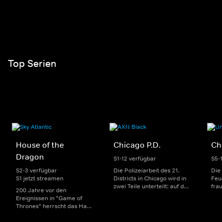
Top Serien
House of the
Chicago P.D.
Ch
Dragon
S1-12 verfügbar
S5-
S2-3 verfügbar
Die Polizeiarbeit des 21.
Die
S1 jetzt streamen
Districts in Chicago wird in
Feu
zwei Teile unterteilt: auf der
fra
200 Jahre vor den
einen Seite sorgen
Dep
Ereignissen in "Game of
uniformierte Polizisten für
sin
Thrones" herrscht das Haus
die Sicherheit auf den
Str
Targaryen mit seinen
Straßen im Bezirk. Auf der
eno