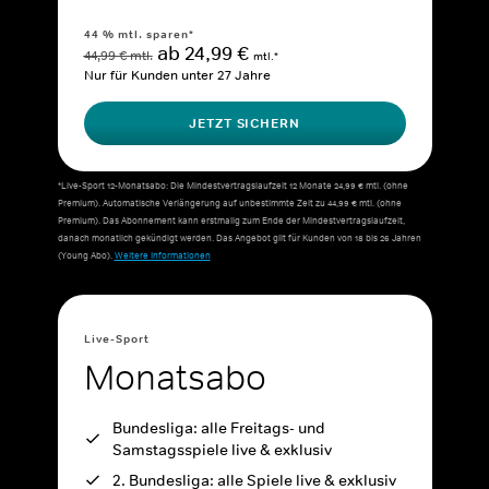
44 % mtl. sparen*
ab 24,99 €
44,99 € mtl.
mtl.*
Nur für Kunden unter 27 Jahre
JETZT SICHERN
*Live-Sport 12-Monatsabo: Die Mindestvertragslaufzeit 12 Monate 24,99 € mtl. (ohne
Premium). Automatische Verlängerung auf unbestimmte Zeit zu 44,99 € mtl. (ohne
Premium). Das Abonnement kann erstmalig zum Ende der Mindestvertragslaufzeit,
danach monatlich gekündigt werden. Das Angebot gilt für Kunden von 18 bis 26 Jahren
(Young Abo).
Weitere Informationen
Live-Sport
Monatsabo
Bundesliga: alle Freitags- und
Samstagsspiele live & exklusiv
2. Bundesliga: alle Spiele live & exklusiv