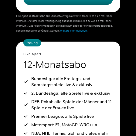
Live-Sport 12-Monatsabo:
Die Mindestvertragslaufzeit 12 Monate 29,99 € mtl. (ohne
Premium). Automatische Verlängerung auf unbestimmte Zeit zu 44,99 € mtl. (ohne
Premium). Das Abonnement kann erstmalig zum Ende der Mindestvertragslaufzeit,
danach monatlich gekündigt werden.
Weitere Informationen.
Young
Live-Sport
12-Monatsabo
Bundesliga: alle Freitags- und
Samstagsspiele live & exklusiv
2. Bundesliga: alle Spiele live & exklusiv
DFB-Pokal: alle Spiele der Männer und 11
Spiele der Frauen live
Premier League: alle Spiele live
Motorsport: F1, MotoGP, WRC u. a.
NBA, NHL, Tennis, Golf und vieles mehr