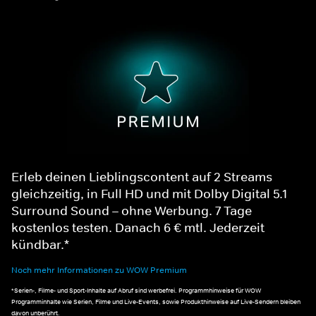
Erleb deinen Lieblingscontent auf 2 Streams
gleichzeitig, in Full HD und mit Dolby Digital 5.1
Surround Sound – ohne Werbung. 7 Tage
kostenlos testen. Danach 6 € mtl. Jederzeit
kündbar.*
Noch mehr Informationen zu WOW Premium
*Serien-, Filme- und Sport-Inhalte auf Abruf sind werbefrei. Programmhinweise für WOW
Programminhalte wie Serien, Filme und Live-Events, sowie Produkthinweise auf Live-Sendern bleiben
davon unberührt.