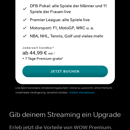
DFB-Pokal: alle Spiele der Männer und 11
Spiele der Frauen live
Premier League: alle Spiele live
Motorsport: F1, MotoGP, WRC u. a.
NBA, NHL, Tennis, Golf und vieles mehr
Jederzeit kündbar*
ab 44,99 €
mtl.*
+ 7 Tage Premium gratis*
JETZT BUCHEN
Live-Sport Monatsabo: Mindestvertragslaufzeit 1 Monat zu 44,99 € mtl. (ohne Premium).
Unbefristete Verlängerung. Monatlich kündbar.
Weitere Informationen.
Gib deinem Streaming ein Upgrade
Erleb jetzt die Vorteile von WOW Premium.