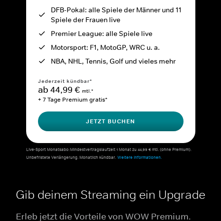
DFB-Pokal: alle Spiele der Männer und 11
Spiele der Frauen live
Premier League: alle Spiele live
Motorsport: F1, MotoGP, WRC u. a.
NBA, NHL, Tennis, Golf und vieles mehr
Jederzeit kündbar*
ab 44,99 €
mtl.*
+ 7 Tage Premium gratis*
JETZT BUCHEN
Live-Sport Monatsabo: Mindestvertragslaufzeit 1 Monat zu 44,99 € mtl. (ohne Premium).
Unbefristete Verlängerung. Monatlich kündbar.
Weitere Informationen.
Gib deinem Streaming ein Upgrade
Erleb jetzt die Vorteile von WOW Premium.