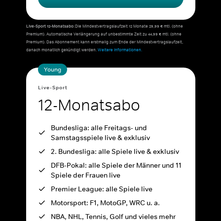
Live-Sport 12-Monatsabo:
Die Mindestvertragslaufzeit 12 Monate 29,99 € mtl. (ohne
Premium). Automatische Verlängerung auf unbestimmte Zeit zu 44,99 € mtl. (ohne
Premium). Das Abonnement kann erstmalig zum Ende der Mindestvertragslaufzeit,
danach monatlich gekündigt werden.
Weitere Informationen.
Young
Live-Sport
12-Monatsabo
Bundesliga: alle Freitags- und
Samstagsspiele live & exklusiv
2. Bundesliga: alle Spiele live & exklusiv
DFB-Pokal: alle Spiele der Männer und 11
Spiele der Frauen live
Premier League: alle Spiele live
Motorsport: F1, MotoGP, WRC u. a.
NBA, NHL, Tennis, Golf und vieles mehr