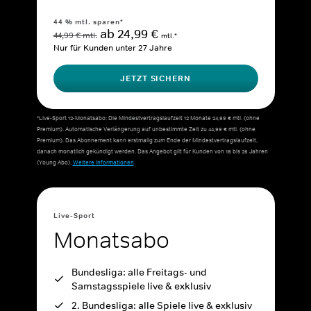
44 % mtl. sparen*
ab 24,99 €
44,99 € mtl.
mtl.*
Nur für Kunden unter 27 Jahre
JETZT SICHERN
*Live-Sport 12-Monatsabo: Die Mindestvertragslaufzeit 12 Monate 24,99 € mtl. (ohne
Premium). Automatische Verlängerung auf unbestimmte Zeit zu 44,99 € mtl. (ohne
Premium). Das Abonnement kann erstmalig zum Ende der Mindestvertragslaufzeit,
danach monatlich gekündigt werden. Das Angebot gilt für Kunden von 18 bis 26 Jahren
(Young Abo).
Weitere Informationen
Live-Sport
Monatsabo
Bundesliga: alle Freitags- und
Samstagsspiele live & exklusiv
2. Bundesliga: alle Spiele live & exklusiv