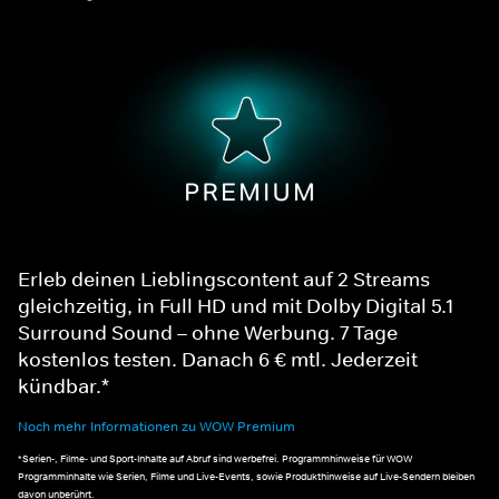
Erleb deinen Lieblingscontent auf 2 Streams
gleichzeitig, in Full HD und mit Dolby Digital 5.1
Surround Sound – ohne Werbung. 7 Tage
kostenlos testen. Danach 6 € mtl. Jederzeit
kündbar.*
Noch mehr Informationen zu WOW Premium
*Serien-, Filme- und Sport-Inhalte auf Abruf sind werbefrei. Programmhinweise für WOW
Programminhalte wie Serien, Filme und Live-Events, sowie Produkthinweise auf Live-Sendern bleiben
davon unberührt.