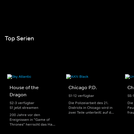
Top Serien
House of the
Chicago P.D.
Ch
Dragon
S1-12 verfügbar
S5-
S2-3 verfügbar
Die Polizeiarbeit des 21.
Die
S1 jetzt streamen
Districts in Chicago wird in
Feu
zwei Teile unterteilt: auf der
fra
200 Jahre vor den
einen Seite sorgen
Dep
Ereignissen in "Game of
uniformierte Polizisten für
sin
Thrones" herrscht das Haus
die Sicherheit auf den
Str
Targaryen mit seinen
Straßen im Bezirk. Auf der
eno