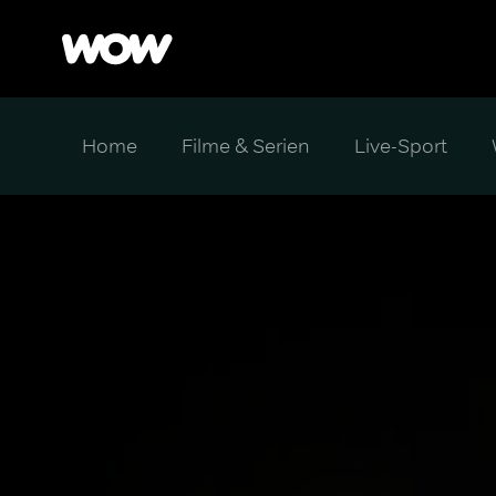
Home
Filme & Serien
Live-Sport