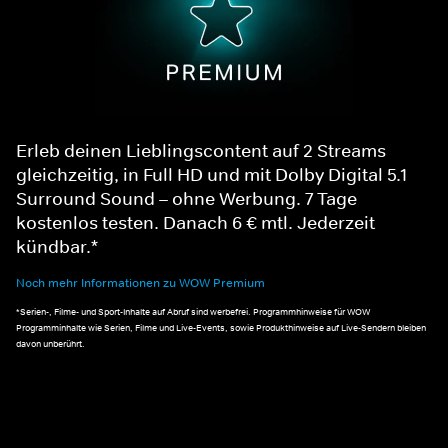
Erleb deinen Lieblingscontent auf 2 Streams
gleichzeitig, in Full HD und mit Dolby Digital 5.1
Surround Sound – ohne Werbung. 7 Tage
kostenlos testen. Danach 6 € mtl. Jederzeit
kündbar.*
Noch mehr Informationen zu WOW Premium
*Serien-, Filme- und Sport-Inhalte auf Abruf sind werbefrei. Programmhinweise für WOW
Programminhalte wie Serien, Filme und Live-Events, sowie Produkthinweise auf Live-Sendern bleiben
davon unberührt.