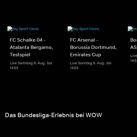
FC Schalke 04 -
FC Arsenal -
Bo
Atalanta Bergamo,
Borussia Dortmund,
AS
Testspiel
Emirates Cup
Live
14:
Live Samstag 8. Aug.. bis
Live Sonntag 9. Aug.. bis
14:55
14:55
Das Bundesliga-Erlebnis bei WOW