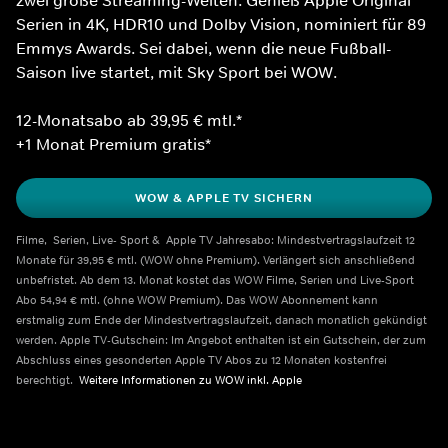
Serien in 4K, HDR10 und Dolby Vision, nominiert für 89 
Emmys Awards. Sei dabei, wenn die neue Fußball-
Saison live startet, mit Sky Sport bei WOW.
12-Monatsabo ab 39,95 € mtl.*
+1 Monat Premium gratis*
WOW & APPLE TV SICHERN
Filme,  Serien, Live- Sport &  Apple TV Jahresabo: Mindestvertragslaufzeit 12 
Monate für 39,95 € mtl. (WOW ohne Premium). Verlängert sich anschließend 
unbefristet. Ab dem 13. Monat kostet das WOW Filme, Serien und Live-Sport 
Abo 54,94 € mtl. (ohne WOW Premium). Das WOW Abonnement kann 
erstmalig zum Ende der Mindestvertragslaufzeit, danach monatlich gekündigt 
werden. Apple TV-Gutschein: Im Angebot enthalten ist ein Gutschein, der zum 
Abschluss eines gesonderten Apple TV Abos zu 12 Monaten kostenfrei 
berechtigt.  
Weitere Informationen zu WOW inkl. Apple    