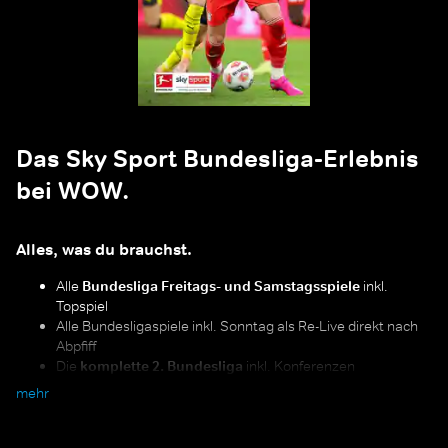
Das Sky Sport Bundesliga-Erlebnis
bei WOW.
Alles, was du brauchst.
Alle
Bundesliga Freitags- und Samstagsspiele
inkl.
Topspiel
Alle Bundesligaspiele inkl. Sonntag als Re-Live direkt nach
Abpfiff
Die
komplette 2. Bundesliga
inkl. Konferenzen
Alle Relegationsspiele und der Supercup
mehr
"Alle Spiele, alle Tore", Expertentalks, Shows und Interviews
mit den Stimmen der Bundesliga
Alles im Blick:
mit „Multiview“ hast du alle parallelen