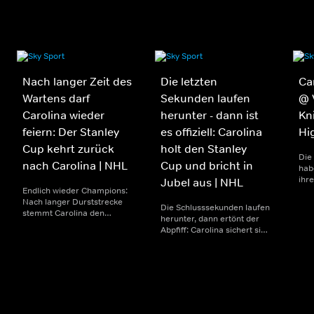
Nach langer Zeit des
Die letzten
Ca
Wartens darf
Sekunden laufen
@ 
Carolina wieder
herunter - dann ist
Kni
feiern: Der Stanley
es offiziell: Carolina
Hi
Cup kehrt zurück
holt den Stanley
Die
nach Carolina | NHL
Cup und bricht in
hab
ihr
Jubel aus | NHL
Endlich wieder Champions:
Sta
Nach langer Durststrecke
Las
Die Schlusssekunden laufen
stemmt Carolina den
geg
herunter, dann ertönt der
Stanley Cup in die Höhe.
dur
Abpfiff: Carolina sichert sich
Spieler, Trainer und Fans
Due
den Stanley Cup auswärts in
feiern ausgelassen den
vier
Las Vegas. Spieler und Bank
ersten Titel seit 20 Jahren
Sev
jubeln ausgelassen - der
und schreiben damit ein
Titel ist nach dem 3:0-
neues Kapitel
Endstand perfekt.
Vereinsgeschichte.