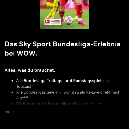
Das Sky Sport Bundesliga-Erlebnis
bei WOW.
Alles, was du brauchst.
Alle
Bundesliga Freitags- und Samstagsspiele
inkl.
Topspiel
Alle Bundesligaspiele inkl. Sonntag als Re-Live direkt nach
Abpfiff
Die
komplette 2. Bundesliga
inkl. Konferenzen
Alle Relegationsspiele und der Supercup
mehr
"Alle Spiele, alle Tore", Expertentalks, Shows und Interviews
mit den Stimmen der Bundesliga
Alles im Blick:
mit „Multiview“ hast du alle parallelen