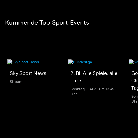
Einzelspiele der Bundesliga am Samstag um 15:30 in einer
Ansicht - LIVE und in voller Länge
Kommende Top-Sport-Events
Sky Sport News
2. BL Alle Spiele, alle
Gol
Tore
Ch
Stream
Ta
Sonntag 9. Aug.. um 13:45
Uhr
Son
Uhr