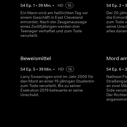
S
4
Ep.
1
•
39
Min.
•
HD
16
S
4
Ep.
2
•
Ein Mann wird am helllichten Tag vor
Der 20-jähr
einem Geschäft in East Cleveland
die Ermord
ermordet. Nach der Zeugenaussage
zum Tode ve
eines Zwölfjährigen werden drei
seine Unsc
Teenager verhaftet und zum Tode
alles daran
verurteilt.
Beweismittel
Mord am 
S
4
Ep.
5
•
39
Min.
•
HD
16
S
4
Ep.
6
•
Larry Swearingen wird im Jahr 2000 für
Nathson Fie
den Mord an einer 19-jährigen Studentin
Straßengan
zum Tode verurteilt. Bis zu seiner
an zwei Mä
Exekution 2019 beteuerte er seine
Side verurte
Unschuld.
Der Richte
angenomm