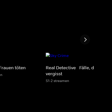
Frauen töten
Real Detective - Fälle, die man n
vergisst
en
S1-2 streamen