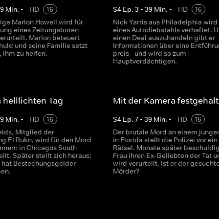
39
Min.
•
HD
16
S
4
Ep.
3
•
39
Min.
•
HD
16
ige Marlon Howell wird für
Nick Yarris aus Philadelphia wir
ung eines Zeitungsboten
eines Autodiebstahls verhaftet. 
rurteilt. Marlon beteuert
einen Deal auszuhandeln gibt er
huld und seine Familie setzt
Informationen über eine Entführ
, ihm zu helfen.
preis - und wird so zum
Hauptverdächtigen.
helllichten Tag
Mit der Kamera festgehal
39
Min.
•
HD
16
S
4
Ep.
7
•
39
Min.
•
HD
16
lds, Mitglied der
Der brutale Mord an einem junge
g El Rukn, wird für den Mord
in Florida stellt die Polizei vor ein
nnern in Chicagos South
Rätsel. Monate später beschuldig
ilt. Später stellt sich heraus:
Frau ihren Ex-Geliebten der Tat u
r hat Bestechungsgelder
wird verurteilt. Ist er der gesucht
en.
Mörder?