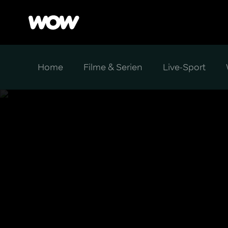
Home
Filme & Serien
Live-Sport