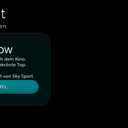
t
en
WOW
ch dem Kino.
ekrönte Top-
t von Sky Sport
MTL.