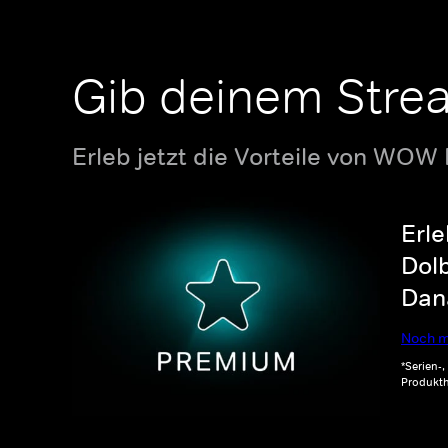
Gib deinem Stre
Erleb jetzt die Vorteile von WOW
Erle
Dolb
Dana
Noch m
*Serien-
Produkth