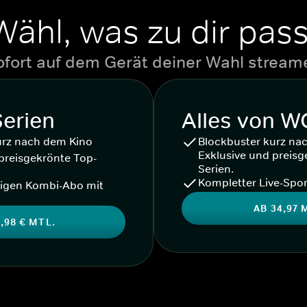
Wähl, was zu dir pass
ofort auf dem Gerät deiner Wahl stream
Serien
Alles von 
urz nach dem Kino
Blockbuster kurz na
Exklusive und preisg
preisgekrönte Top-
Serien.
Kompletter Live-Spor
igen Kombi-Abo mit
AB 34,97 
,98 € MTL.