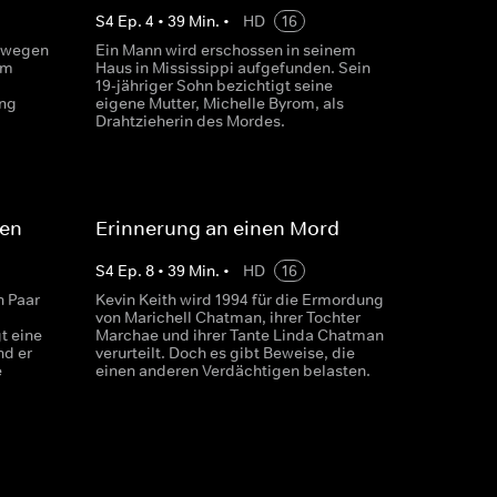
S
4
Ep.
4
•
39
Min.
•
HD
16
d wegen
Ein Mann wird erschossen in seinem
Um
Haus in Mississippi aufgefunden. Sein
19-jähriger Sohn bezichtigt seine
ung
eigene Mutter, Michelle Byrom, als
Drahtzieherin des Mordes.
ten
Erinnerung an einen Mord
S
4
Ep.
8
•
39
Min.
•
HD
16
n Paar
Kevin Keith wird 1994 für die Ermordung
von Marichell Chatman, ihrer Tochter
t eine
Marchae und ihrer Tante Linda Chatman
nd er
verurteilt. Doch es gibt Beweise, die
e
einen anderen Verdächtigen belasten.