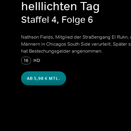
helllichten Tag
Staffel 4, Folge 6
Nathson Fields, Mitglied der Straßengang El Rukn, 
Männern in Chicagos South Side verurteilt. Später st
hat Bestechungsgelder angenommen.
16
HD
AB 5,98 € MTL.