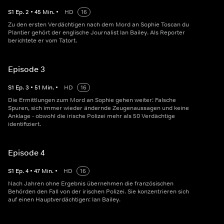
S
1
Ep.
2
•
45
Min.
•
HD
16
Zu den ersten Verdächtigen nach dem Mord an Sophie Toscan du
Plantier gehört der englische Journalist Ian Bailey. Als Reporter
berichtete er vom Tatort.
Episode 3
S
1
Ep.
3
•
51
Min.
•
HD
16
Die Ermittlungen zum Mord an Sophie gehen weiter: Falsche
Spuren, sich immer wieder ändernde Zeugenaussagen und keine
Anklage - obwohl die irische Polizei mehr als 50 Verdächtige
identifiziert.
Episode 4
S
1
Ep.
4
•
47
Min.
•
HD
16
Nach Jahren ohne Ergebnis übernehmen die französischen
Behörden den Fall von der irischen Polizei. Sie konzentrieren sich
auf einen Hauptverdächtigen: Ian Bailey.