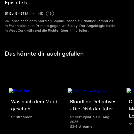
Episode 5
S
1
Ep.
5
•
51
Min.
•
HD
16
24 Jahre nach dem Mord an Sophie Toscan du Plantier kommt es
in Frankreich zum Prozess gegen Ian Bailey. Der Angeklagte bleibt
in West Cork während die Richter über ihn urteilen.
Das könnte dir auch gefallen
Was nach dem Mord
Bloodline Detectives
Da
geschah
- Die DNA der Täter
Mo
Le
S2 streamen
S2 verfügbar bis 31 Aug.
2026
S1
S3-6 streamen