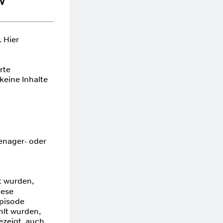
 Hier
rte
keine Inhalte
eenager- oder
t wurden,
iese
Episode
hlt wurden,
ezeigt, auch