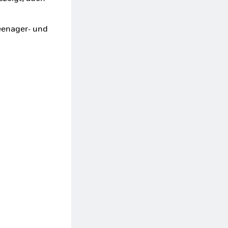
Teenager- und