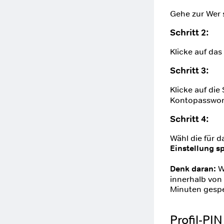
Gehe zur Wer 
Schritt 2:
Klicke auf das
Schritt 3:
Klicke auf die
Kontopasswort
Schritt 4:
Wähl die für 
Einstellung s
Denk daran:
We
innerhalb von 
Minuten gespe
Profil-PIN