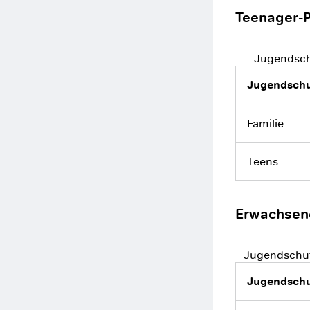
Teenager-P
Jugendschu
Jugendschu
Familie
Teens
Erwachsene
Jugendschutz
Jugendschu