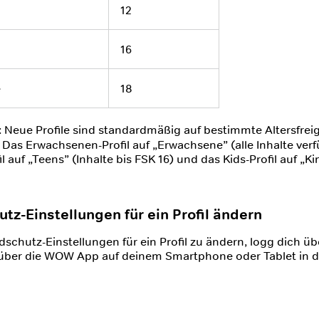
12
16
e
18
: Neue Profile sind standardmäßig auf bestimmte Altersfre
. Das Erwachsenen-Profil auf „Erwachsene” (alle Inhalte verf
l auf „Teens” (Inhalte bis FSK 16) und das Kids-Profil auf „Ki
tz-Einstellungen für ein Profil ändern
schutz-Einstellungen für ein Profil zu
ändern, logg
dich üb
 über die WOW App auf deinem Smartphone oder Tablet in