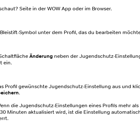
schaut? Seite in der WOW App oder im Browser.
 Bleistift-Symbol unter dem Profil, das du bearbeiten möchte
 Schaltfläche
Änderung
neben der Jugendschutz-Einstellung
 ein.
das Profil gewünschte Jugendschutz-Einstellung aus und kli
peichern
.
nn die Jugendschutz-Einstellungen eines Profils mehr als
30 Minuten aktualisiert wird, ist die Einstellung automatisc
rrt.