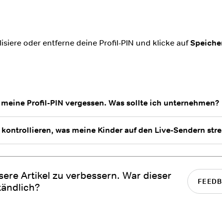
alisiere oder entferne deine Profil-PIN und klicke auf
Speiche
 meine Profil-PIN vergessen. Was sollte ich unternehmen?
 kontrollieren, was meine Kinder auf den Live-Sendern st
nsere Artikel zu verbessern. War dieser
FEEDB
tändlich?