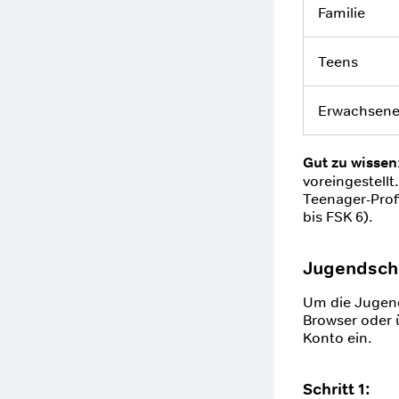
Familie
Teens
Erwachsen
Gut zu wissen
voreingestellt
Teenager-Profi
bis FSK 6).
Jugendschu
Um die Jugend
Browser oder
Konto ein.
Schritt 1: