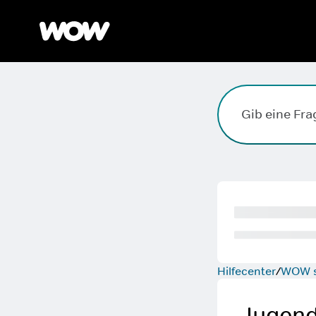
Suchfeld. Drücke die Eingabetaste, zum Suchen, die Esc
Hilfecenter
WOW s
Jugend