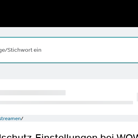
Hallo,
,
wobei k
ape-Taste zum Löschen.
treamen
schutz-Einstellungen bei WO