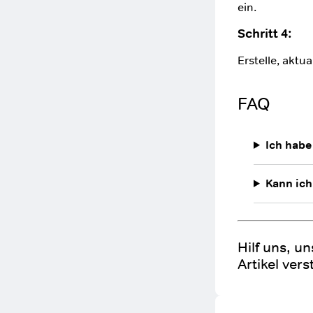
ein.
Schritt 4:
Erstelle, aktu
FAQ
Ich habe
Kann ich
Hilf uns, u
Artikel vers