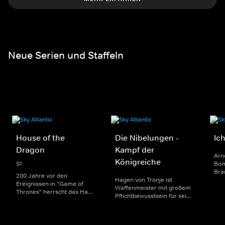
Neue Serien und Staffeln
House of the
Die Nibelungen -
Ic
Dragon
Kampf der
Arn
Königreiche
S1
Bom
Bra
200 Jahre vor den
Hagen von Tronje ist
Kau
Ereignissen in "Game of
Waffenmeister mit großem
90e
Thrones" herrscht das Haus
Pflichtbewusstsein für sein
ein 
Targaryen mit seinen
von Krisen geschütteltes
Med
Drachen über Westeros und
Königreich. Er unterdrückt
nac
Viserys I. sitzt auf dem
seine heimliche Liebe zur
Ent
Eisernen Thron. Als es