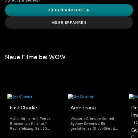
22.8. bei WOW!
ZU DEN ANGEBOTEN
MEHR ERFAHREN
Neue Filme bei WOW
Fast Charlie
Americana
De
im
Actionthriller mit Pierce
Western-Crimethriller mit
- 
Brosnan als Killer auf
Sydney Sweeney: Ein
Rachefeldzug: Seit 20
gestohlenes Ghost-Shirt der
Ge
Jahren arbeitet Charlie für
Lakota taucht in einer
C