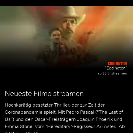
Königstochter Kriemhild, bis
Pse
jedoch um seine Nachfolge
diese sich in den neu
Ges
geht, entbrennt ein
auftretenden Drachentöter
erbitterter Kampf um die
Siegfried verliebt.
Macht.
"Eddington"
ab 22.8. streamen
Neueste Filme streamen
Hochkarätig besetzter Thriller, der zur Zeit der 
Coronapandemie spielt. Mit Pedro Pascal ("The Last of 
Us") und den Oscar-Preisträgern Joaquin Phoenix und 
Emma Stone. Vom "Hereditary"-Regisseur Ari Aster.  Ab 