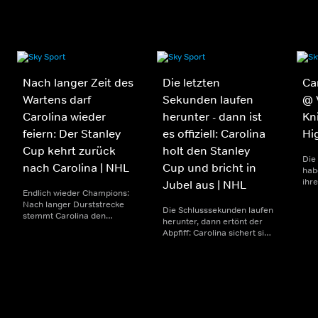
Nach langer Zeit des
Die letzten
Ca
Wartens darf
Sekunden laufen
@ 
Carolina wieder
herunter - dann ist
Kni
feiern: Der Stanley
es offiziell: Carolina
Hi
Cup kehrt zurück
holt den Stanley
Die
nach Carolina | NHL
Cup und bricht in
hab
ihr
Jubel aus | NHL
Endlich wieder Champions:
Sta
Nach langer Durststrecke
Las
Die Schlusssekunden laufen
stemmt Carolina den
geg
herunter, dann ertönt der
Stanley Cup in die Höhe.
dur
Abpfiff: Carolina sichert sich
Spieler, Trainer und Fans
Due
den Stanley Cup auswärts in
feiern ausgelassen den
vier
Las Vegas. Spieler und Bank
ersten Titel seit 20 Jahren
Sev
jubeln ausgelassen - der
und schreiben damit ein
Titel ist nach dem 3:0-
neues Kapitel
Endstand perfekt.
Vereinsgeschichte.