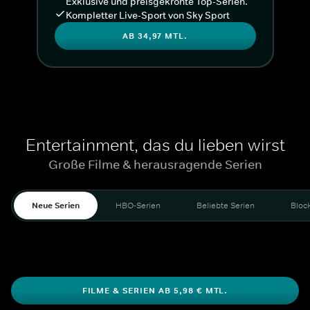
Exklusive und preisgekrönte Top-Serien.
Kompletter Live-Sport von Sky Sport
AB 34,97 MTL.
Entertainment, das du lieben wirst
Große Filme & herausragende Serien
Neue Serien
HBO-Serien
Beliebte Serien
Bloc
FILME & SERIEN AB 5,98 € MTL.