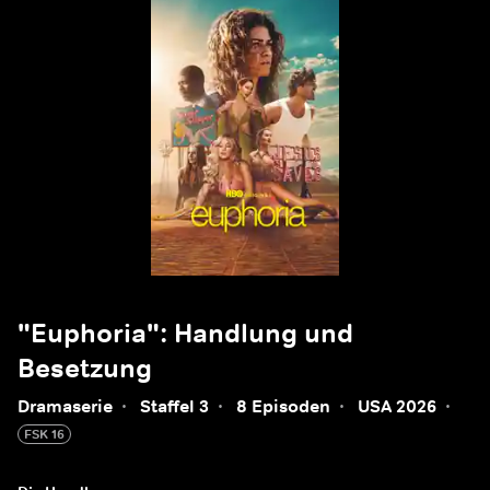
"Euphoria": Handlung und
Besetzung
Dramaserie
·
Staffel 3
·
8 Episoden
·
USA 2026
·
FSK 16