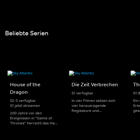
Highschool-Alltag sowie
jung
Eisernen Thron. Als es
Themen wie Liebe, Sex und
übe
jedoch um seine Nachfolge
Freundschaft zu meistern.
Qua
geht, entbrennt ein
sch
erbitterter Kampf um die
Macht.
Beliebte Serien
House of the
Die Zeit Verbrechen
Th
Dragon
S1 verfügbar
S1-
S2-3 verfügbar
In vier Filmen setzen sich
Ein
S1 jetzt streamen
vier herausragende
Erle
Regisseure und
ges
200 Jahre vor den
Regisseurinnen mit den
Bau
Ereignissen in "Game of
Grenzen und Möglichkeiten
Nol
Thrones" herrscht das Haus
des (True)-Crime-Genres
gest
Targaryen mit seinen
auseinander. Inspiriert sind
Ang
Drachen über Westeros und
sie jeweils von einer
Aus
Viserys I. sitzt auf dem