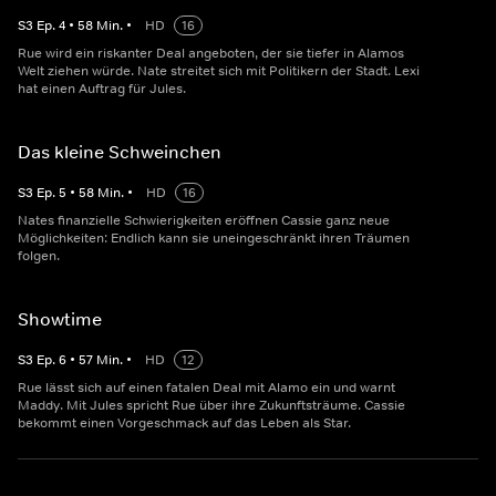
S
3
Ep.
4
•
58
Min.
•
HD
16
Rue wird ein riskanter Deal angeboten, der sie tiefer in Alamos
Welt ziehen würde. Nate streitet sich mit Politikern der Stadt. Lexi
hat einen Auftrag für Jules.
Das kleine Schweinchen
S
3
Ep.
5
•
58
Min.
•
HD
16
Nates finanzielle Schwierigkeiten eröffnen Cassie ganz neue
Möglichkeiten: Endlich kann sie uneingeschränkt ihren Träumen
folgen.
Showtime
S
3
Ep.
6
•
57
Min.
•
HD
12
Rue lässt sich auf einen fatalen Deal mit Alamo ein und warnt
Maddy. Mit Jules spricht Rue über ihre Zukunftsträume. Cassie
bekommt einen Vorgeschmack auf das Leben als Star.