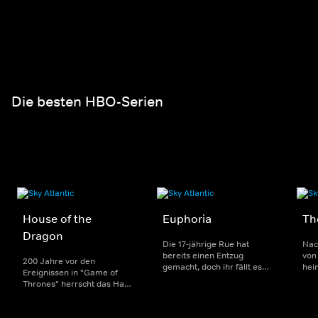
Die besten HBO-Serien
House of the
Euphoria
Th
Dragon
Die 17-jährige Rue hat
Nac
bereits einen Entzug
von 
200 Jahre vor den
gemacht, doch ihr fällt es
hei
Ereignissen in "Game of
weiterhin schwer, die Finger
ver
Thrones" herrscht das Haus
von Drogen zu lassen.
Infi
Targaryen mit seinen
Zusammen mit anderen
Zom
Drachen über Westeros und
Teenagern versucht sie, den
Übe
Viserys I. sitzt auf dem