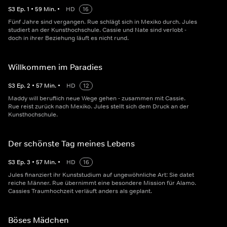
S
3
Ep.
1
•
59
Min.
•
HD
16
Fünf Jahre sind vergangen. Rue schlägt sich in Mexiko durch. Jules
studiert an der Kunsthochschule. Cassie und Nate sind verlobt -
doch in ihrer Beziehung läuft es nicht rund.
Willkommen im Paradies
S
3
Ep.
2
•
57
Min.
•
HD
12
Maddy will beruflich neue Wege gehen - zusammen mit Cassie.
Rue reist zurück nach Mexiko. Jules stellt sich dem Druck an der
Kunsthochschule.
Der schönste Tag meines Lebens
S
3
Ep.
3
•
57
Min.
•
HD
16
Jules finanziert ihr Kunststudium auf ungewöhnliche Art: Sie datet
reiche Männer. Rue übernimmt eine besondere Mission für Alamo.
Cassies Traumhochzeit verläuft anders als geplant.
Böses Mädchen