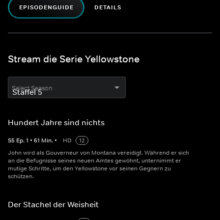
EPISODENGUIDE
DETAILS
Stream die Serie Yellowstone
Select Season
Hundert Jahre sind nichts
S
5
Ep.
1
•
61
Min.
•
HD
12
John wird als Gouverneur von Montana vereidigt. Während er sich
an die Befugnisse seines neuen Amtes gewöhnt, unternimmt er
mutige Schritte, um den Yellowstone vor seinen Gegnern zu
schützen.
Der Stachel der Weisheit