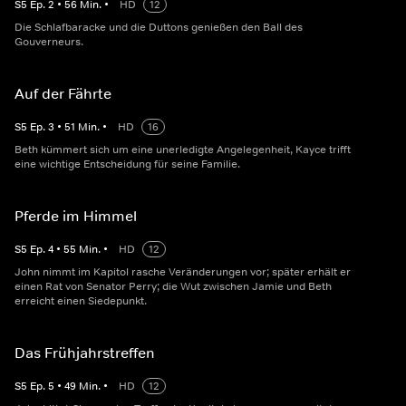
S
5
Ep.
2
•
56
Min.
•
HD
12
Die Schlafbaracke und die Duttons genießen den Ball des
Gouverneurs.
Auf der Fährte
S
5
Ep.
3
•
51
Min.
•
HD
16
Beth kümmert sich um eine unerledigte Angelegenheit, Kayce trifft
eine wichtige Entscheidung für seine Familie.
Pferde im Himmel
S
5
Ep.
4
•
55
Min.
•
HD
12
John nimmt im Kapitol rasche Veränderungen vor; später erhält er
einen Rat von Senator Perry; die Wut zwischen Jamie und Beth
erreicht einen Siedepunkt.
Das Frühjahrstreffen
S
5
Ep.
5
•
49
Min.
•
HD
12