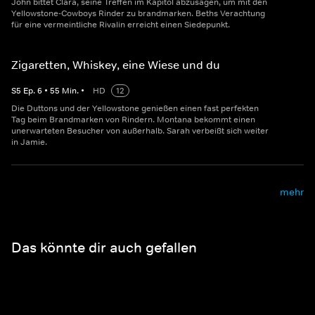
John bittet Clara, seine Treffen im Kapitol abzusagen, um mit den
Yellowstone-Cowboys Rinder zu brandmarken. Beths Verachtung
für eine vermeintliche Rivalin erreicht einen Siedepunkt.
Zigaretten, Whiskey, eine Wiese und du
S
5
Ep.
6
•
55
Min.
•
HD
12
Die Duttons und der Yellowstone genießen einen fast perfekten
Tag beim Brandmarken von Rindern. Montana bekommt einen
unerwarteten Besucher von außerhalb. Sarah verbeißt sich weiter
in Jamie.
mehr
Das könnte dir auch gefallen