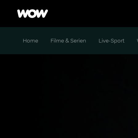
Home
Filme & Serien
Live-Sport