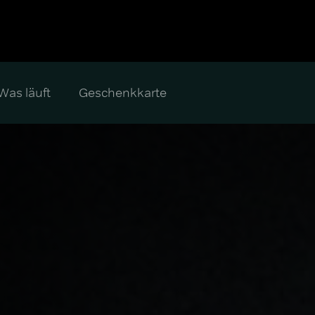
Was läuft
Geschenkkarte