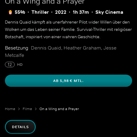
On a Wing and a Prayer
55%
Thriller
2022
1h 37m
Sky Cinema
Dennis Quaid kämpft als unerfahrener Pilot wider Willen über den
Wolken um das Leben seiner Familie. Survival-Thriller mit religiöser
Botschaft, inspiriert von einer wahren Geschichte.
Besetzung
Dennis Quaid, Heather Graham, Jesse
Metcalfe
12
HD
AB 5,98 € MTL.
Home
Filme
On a Wing and a Prayer
DETAILS