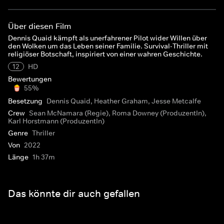
Über diesen Film
Dennis Quaid kämpft als unerfahrener Pilot wider Willen über
den Wolken um das Leben seiner Familie. Survival-Thriller mit
religiöser Botschaft, inspiriert von einer wahren Geschichte.
12
HD
Bewertungen
55%
Besetzung
Dennis Quaid, Heather Graham, Jesse Metcalfe
Crew
Sean McNamara (Regie), Roma Downey (ProduzentIn),
Karl Horstmann (ProduzentIn)
Genre
Thriller
Von
2022
Länge
1h 37m
Das könnte dir auch gefallen