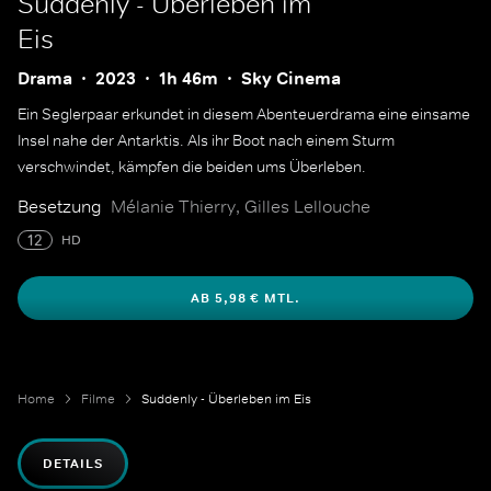
Suddenly - Überleben im
Eis
Drama
2023
1h 46m
Sky Cinema
Ein Seglerpaar erkundet in diesem Abenteuerdrama eine einsame
Insel nahe der Antarktis. Als ihr Boot nach einem Sturm
verschwindet, kämpfen die beiden ums Überleben.
Besetzung
Mélanie Thierry, Gilles Lellouche
12
HD
AB 5,98 € MTL.
Home
Filme
Suddenly - Überleben im Eis
DETAILS