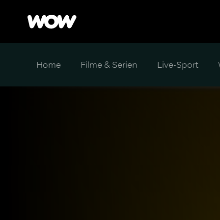
Home
Filme & Serien
Live-Sport