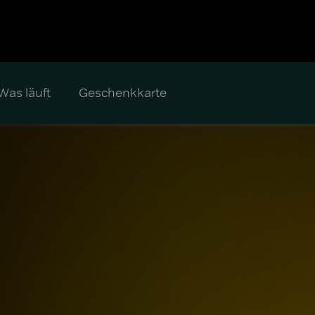
Was läuft
Geschenkkarte