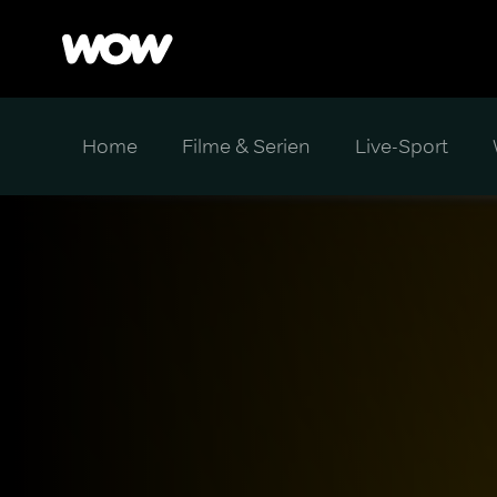
Home
Filme & Serien
Live-Sport