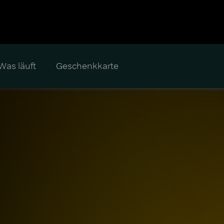
Was läuft
Geschenkkarte