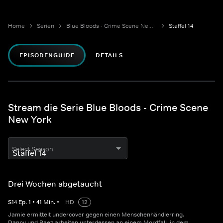
Home
Serien
Blue Bloods - Crime Scene New York
Staffel 14
EPISODENGUIDE
DETAILS
Stream die Serie Blue Bloods - Crime Scene
New York
Select Season
Drei Wochen abgetaucht
S
14
Ep.
1
•
41
Min.
•
HD
12
Jamie ermittelt undercover gegen einen Menschenhändlerring.
Danny und Baez arbeiten unterdessen an einem Mordfall, in dem