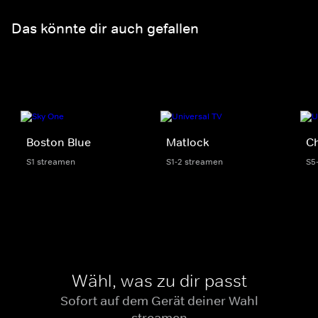
Das könnte dir auch gefallen
Boston Blue
Matlock
Ch
S1 streamen
S1-2 streamen
S5
Wähl, was zu dir passt
Sofort auf dem Gerät deiner Wahl
streamen