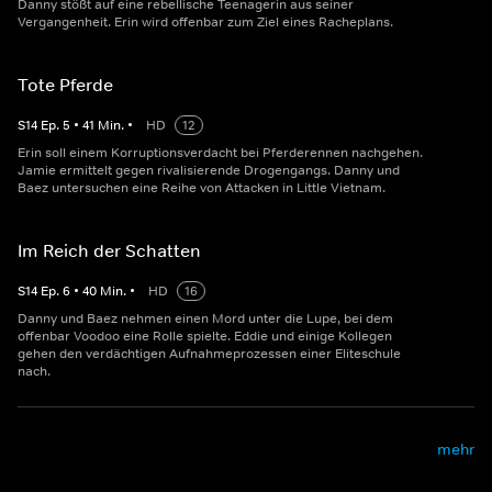
Danny stößt auf eine rebellische Teenagerin aus seiner
Vergangenheit. Erin wird offenbar zum Ziel eines Racheplans.
Tote Pferde
S
14
Ep.
5
•
41
Min.
•
HD
12
Erin soll einem Korruptionsverdacht bei Pferderennen nachgehen.
Jamie ermittelt gegen rivalisierende Drogengangs. Danny und
Baez untersuchen eine Reihe von Attacken in Little Vietnam.
Im Reich der Schatten
S
14
Ep.
6
•
40
Min.
•
HD
16
Danny und Baez nehmen einen Mord unter die Lupe, bei dem
offenbar Voodoo eine Rolle spielte. Eddie und einige Kollegen
gehen den verdächtigen Aufnahmeprozessen einer Eliteschule
nach.
mehr