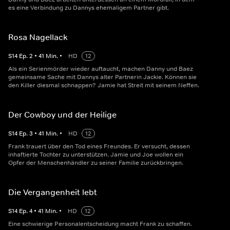
es eine Verbindung zu Dannys ehemaligem Partner gibt.
Rosa Nagellack
S
14
Ep.
2
•
41
Min.
•
HD
12
Als ein Serienmörder wieder auftaucht, machen Danny und Baez
gemeinsame Sache mit Dannys alter Partnerin Jackie. Können sie
den Killer diesmal schnappen? Jamie hat Streit mit seinem Neffen.
Der Cowboy und der Heilige
S
14
Ep.
3
•
41
Min.
•
HD
12
Frank trauert über den Tod eines Freundes. Er versucht, dessen
inhaftierte Tochter zu unterstützen. Jamie und Joe wollen ein
Opfer der Menschenhändler zu seiner Familie zurückbringen.
Die Vergangenheit lebt
S
14
Ep.
4
•
41
Min.
•
HD
12
Eine schwierige Personalentscheidung macht Frank zu schaffen.