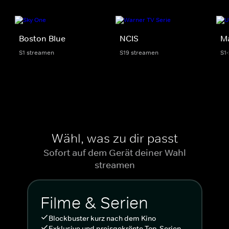
Boston Blue
NCIS
M
S1 streamen
S19 streamen
S1
Wähl, was zu dir passt
Sofort auf dem Gerät deiner Wahl
streamen
Filme & Serien
Blockbuster kurz nach dem Kino
Exklusive und preisgekrönte Top-Serien