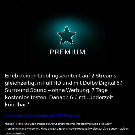
Erleb deinen Lieblingscontent auf 2 Streams
gleichzeitig, in Full HD und mit Dolby Digital 5.1
Surround Sound – ohne Werbung. 7 Tage
kostenlos testen. Danach 6 € mtl. Jederzeit
kündbar.*
Noch mehr Informationen zu WOW Premium
*Serien-, Filme- und Sport-Inhalte auf Abruf sind werbefrei. Programmhinweise für WOW
Programminhalte wie Serien, Filme und Live-Events, sowie Produkthinweise auf Live-Sendern bleiben
davon unberührt.