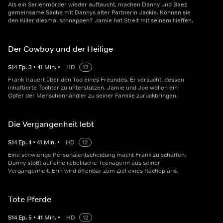
Als ein Serienmörder wieder auftaucht, machen Danny und Baez
gemeinsame Sache mit Dannys alter Partnerin Jackie. Können sie
den Killer diesmal schnappen? Jamie hat Streit mit seinem Neffen.
Der Cowboy und der Heilige
S
14
Ep.
3
•
41
Min.
•
HD
12
Frank trauert über den Tod eines Freundes. Er versucht, dessen
inhaftierte Tochter zu unterstützen. Jamie und Joe wollen ein
Opfer der Menschenhändler zu seiner Familie zurückbringen.
Die Vergangenheit lebt
S
14
Ep.
4
•
41
Min.
•
HD
12
Eine schwierige Personalentscheidung macht Frank zu schaffen.
Danny stößt auf eine rebellische Teenagerin aus seiner
Vergangenheit. Erin wird offenbar zum Ziel eines Racheplans.
Tote Pferde
S
14
Ep.
5
•
41
Min.
•
HD
12