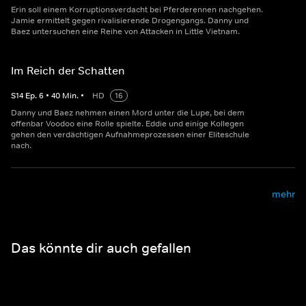
Erin soll einem Korruptionsverdacht bei Pferderennen nachgehen.
Jamie ermittelt gegen rivalisierende Drogengangs. Danny und
Baez untersuchen eine Reihe von Attacken in Little Vietnam.
Im Reich der Schatten
S
14
Ep.
6
•
40
Min.
•
HD
16
Danny und Baez nehmen einen Mord unter die Lupe, bei dem
offenbar Voodoo eine Rolle spielte. Eddie und einige Kollegen
gehen den verdächtigen Aufnahmeprozessen einer Eliteschule
nach.
mehr
Das könnte dir auch gefallen