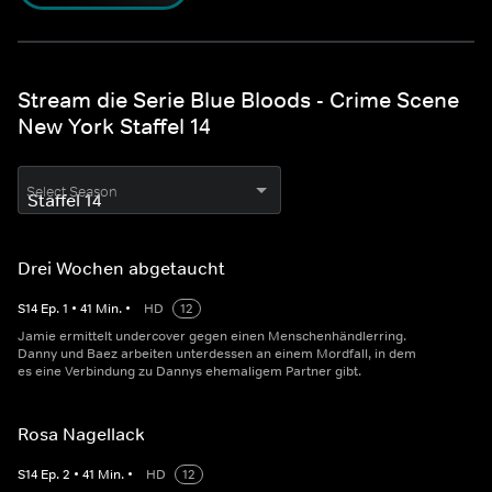
Stream die Serie Blue Bloods - Crime Scene
New York Staffel 14
Select Season
Drei Wochen abgetaucht
S
14
Ep.
1
•
41
Min.
•
HD
12
Jamie ermittelt undercover gegen einen Menschenhändlerring.
Danny und Baez arbeiten unterdessen an einem Mordfall, in dem
es eine Verbindung zu Dannys ehemaligem Partner gibt.
Rosa Nagellack
S
14
Ep.
2
•
41
Min.
•
HD
12