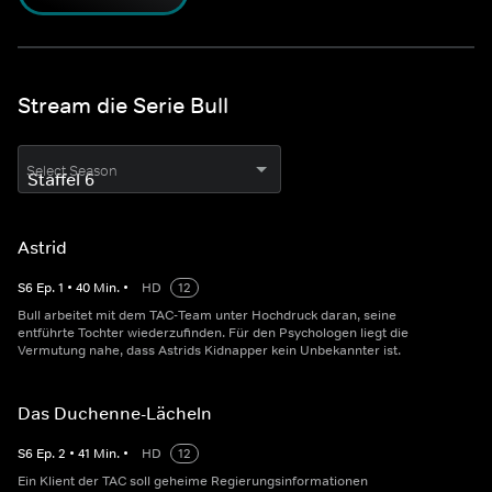
Stream die Serie Bull
Select Season
Astrid
S
6
Ep.
1
•
40
Min.
•
HD
12
Bull arbeitet mit dem TAC-Team unter Hochdruck daran, seine
entführte Tochter wiederzufinden. Für den Psychologen liegt die
Vermutung nahe, dass Astrids Kidnapper kein Unbekannter ist.
Das Duchenne-Lächeln
S
6
Ep.
2
•
41
Min.
•
HD
12
Ein Klient der TAC soll geheime Regierungsinformationen