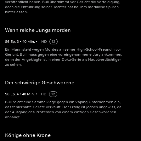
veröffentlicht haben. Bull übernimmt vor Gericht die Verteidigung,
doch die Entführung seiner Tochter hat bei ihm merkliche Spuren
hinterlassen.
Wenn reiche Jungs morden
S
6
Ep.
3
•
40
Min.
•
HD
12
Ein Mann steht wegen Mordes an seiner High-School-Freundin vor
Gericht. Bull muss gegen eine voreingenommene Jury ankommen,
denn der Angeklagte ist in einer Doku-Serie als Hauptverdächtiger
zu sehen.
Der schwierige Geschworene
S
6
Ep.
4
•
40
Min.
•
HD
12
Bull reicht eine Sammelklage gegen ein Vaping-Unternehmen ein,
das fehlerhafte Geräte verkauft. Der Erfolg ist jedoch ungewiss, da
der Ausgang des Prozesses von einem einzigen Geschworenen
abhängt.
Könige ohne Krone