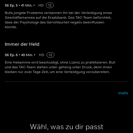
S
6
Ep.
5
•
41
Min.
•
HD
12
Bulls jüngste Probleme verbannen ihn bei der Verteidigung eines
Geschäftsmannes auf die Ersatzbank. Das TAC-Team befürchtet,
dass der Psychologe das Gerichtsurteil negativ beeinflussen
könnte.
Immer der Held
S
6
Ep.
6
•
40
Min.
•
HD
12
Eine Hebamme wird beschuldigt, ohne Lizenz zu praktikzieren. Bull
und das TAC-Team stehen unter gehörig unter Druck, denn ihnen
bleiben nur zwei Tage Zeit, um eine Verteidigung vorzubereiten.
mehr
Wähl, was zu dir passt