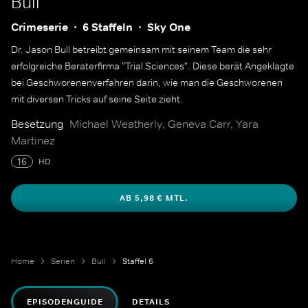
Bull
Crimeserie
6 Staffeln
Sky One
Dr. Jason Bull betreibt gemeinsam mit seinem Team die sehr
erfolgreiche Beraterfirma "Trial Sciences". Diese berät Angeklagte
bei Geschworenenverfahren darin, wie man die Geschworenen
mit diversen Tricks auf seine Seite zieht.
Besetzung
Michael Weatherly, Geneva Carr, Yara
Martinez
16
HD
AB 5,98 € MTL.
Home
Serien
Bull
Staffel 6
EPISODENGUIDE
DETAILS