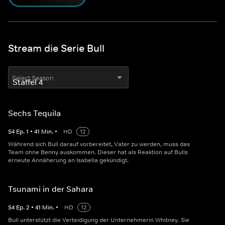
Stream die Serie Bull
Select Season
Sechs Tequila
S
4
Ep.
1
•
41
Min.
•
HD
12
Während sich Bull darauf vorbereitet, Vater zu werden, muss das
Team ohne Benny auskommen. Dieser hat als Reaktion auf Bulls
erneute Annäherung an Isabella gekündigt.
Tsunami in der Sahara
S
4
Ep.
2
•
41
Min.
•
HD
12
Bull unterstützt die Verteidigung der Unternehmerin Whitney. Sie