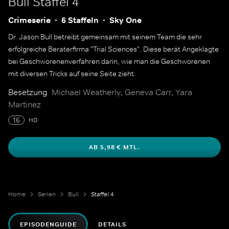
Bull
Staffel 4
Crimeserie
6 Staffeln
Sky One
Dr. Jason Bull betreibt gemeinsam mit seinem Team die sehr
erfolgreiche Beraterfirma "Trial Sciences". Diese berät Angeklagte
bei Geschworenenverfahren darin, wie man die Geschworenen
mit diversen Tricks auf seine Seite zieht.
Besetzung
Michael Weatherly, Geneva Carr, Yara
Martinez
16
HD
AB 5,98 € MTL.
Home
Serien
Bull
Staffel 4
EPISODENGUIDE
DETAILS