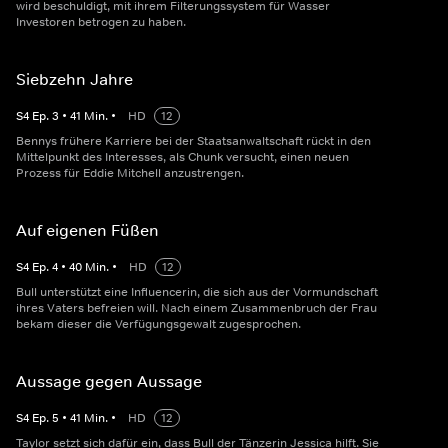
wird beschuldigt, mit ihrem Filterungssystem für Wasser
Investoren betrogen zu haben.
Siebzehn Jahre
S
4
Ep.
3
•
41
Min.
•
HD
12
Bennys frühere Karriere bei der Staatsanwaltschaft rückt in den
Mittelpunkt des Interesses, als Chunk versucht, einen neuen
Prozess für Eddie Mitchell anzustrengen.
Auf eigenen Füßen
S
4
Ep.
4
•
40
Min.
•
HD
12
Bull unterstützt eine Influencerin, die sich aus der Vormundschaft
ihres Vaters befreien will. Nach einem Zusammenbruch der Frau
bekam dieser die Verfügungsgewalt zugesprochen.
Aussage gegen Aussage
S
4
Ep.
5
•
41
Min.
•
HD
12
Taylor setzt sich dafür ein, dass Bull der Tänzerin Jessica hilft. Sie