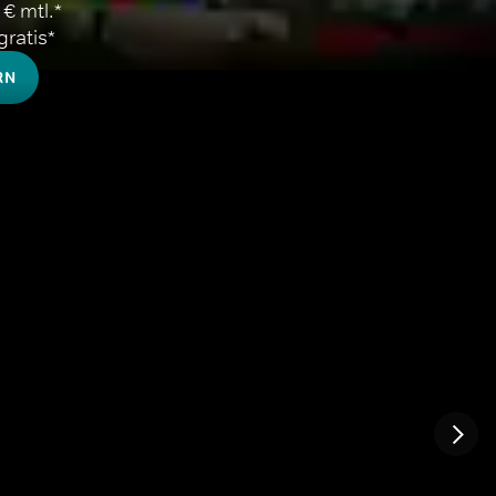
 mtl.* 

ratis*
RN