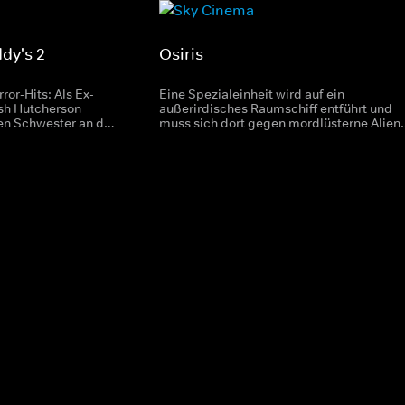
ddy's 2
Osiris
ror-Hits: Als Ex-
Eine Spezialeinheit wird auf ein
sh Hutcherson
außerirdisches Raumschiff entführt und
nen Schwester an die
muss sich dort gegen mordlüsterne Alien
-Maskottchen von
verteidigen. Sci-Fi-Thriller mit Linda
ia.
Hamilton ("Terminator 2").