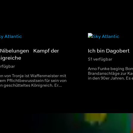
 Nibelungen - Kampf der
Ich bin Dagobert
igreiche
S1 verfügbar
erfügbar
Arno Funke beging Bo
Brandanschläge zur K
n von Tronje ist Waffenmeister mit
in den 90er Jahren. Es 
em Pflichtbewusstsein für sein von
dato nicht gekannter 
en geschütteltes Königreich. Er
Jagd nach dem Mann hi
rdrückt seine heimliche Liebe zur
Entenmaske, der unte
gstochter Kriemhild, bis diese sich in
"Dagobert" Geschichte
neu auftretenden Drachentöter
ried verliebt.