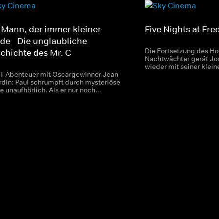
 Mann, der immer kleiner
Five Nights at Fre
de - Die unglaubliche
Die Fortsetzung des Hor
chichte des Mr. C
Nachtwächter gerät Jo
wieder mit seiner klei
Fi-Abenteuer mit Oscargewinner Jean
tödlichen Animatronic
rdin: Paul schrumpft durch mysteriöse
Freddy Fazbear's Pizzer
e unaufhörlich. Als er nur noch
engroß ist, kämpft er im Keller ums
leben.