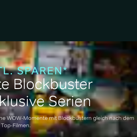
e Blockbuster 
klusive Serien
iche WOW-Momente mit Blockbustern gleich nach dem 
Top-Filmen.
