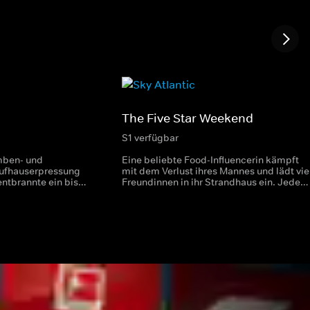
The Five Star Weekend
S1 verfügbar
mben- und
Eine beliebte Food-Influencerin kämpft
aufhauserpressung
mit dem Verlust ihres Mannes und lädt vie
entbrannte ein bis
Freundinnen in ihr Strandhaus ein. Jede
Medienhype um die
der Frauen bringt ihre eigene Geschichte
nter der
mit, und schon bald kommt es zu einigen
r dem Pseudonym
überraschenden Bekenntnissen.
 schrieb.