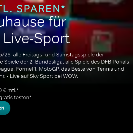
uhause für 
 Live-Sport
/26: alle Freitags- und Samstagsspiele der 
e Spiele der 2. Bundesliga, alle Spiele des DFB-Pokals 
eague, Formel 1, MotoGP, das Beste von Tennis und 
r. - Live auf Sky Sport bei WOW.

€ mtl.* 

ratis testen*
RN