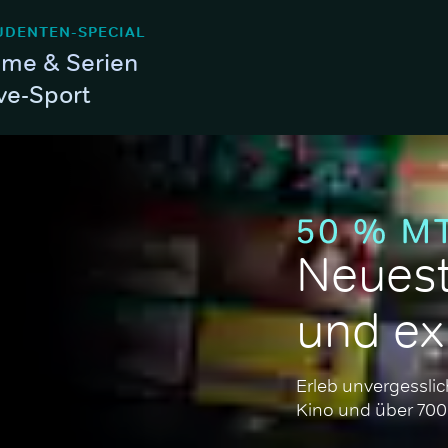
UDENTEN-SPECIAL
lme & Serien
ve-Sport
Neuest
und ex
Erleb unvergessl
Kino und über 700 