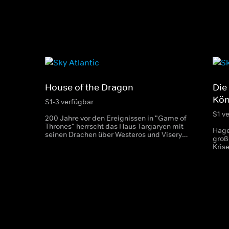
House of the Dragon
Die
Kön
S1-3 verfügbar
S1 v
200 Jahre vor den Ereignissen in "Game of
Thrones" herrscht das Haus Targaryen mit
Hage
seinen Drachen über Westeros und Viserys
groß
I. sitzt auf dem Eisernen Thron. Als es
Kris
jedoch um seine Nachfolge geht,
unte
entbrennt ein erbitterter Kampf um die
Köni
Macht.
den 
Siegf