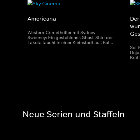
Americana
Der
wur
Western-Crimethriller mit Sydney
Ges
Sweeney: Ein gestohlenes Ghost-Shirt der
Lakota taucht in einer Kleinstadt auf. Bald
entbrennt ein erbitterter Kampf um das
Sci-
wertvolle Artefakt.
Duja
Kräft
daum
Über
Neue Serien und Staffeln