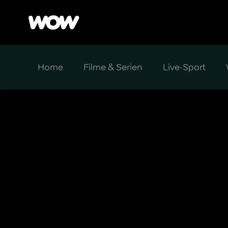
Home
Filme & Serien
Live-Sport