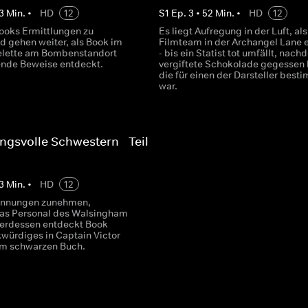
3
Min.
•
HD
12
S
1
Ep.
3
•
52
Min.
•
HD
12
Books Ermittlungen zu
Es liegt Aufregung in der Luft, als
d gehen weiter, als Book im
Filmteam in der Archangel Lane ei
kelette am Bombenstandort
- bis ein Statist tot umfällt, nach
nde Beweise entdeckt.
vergiftete Schokolade gegessen 
die für einen der Darsteller best
war.
gsvolle Schwestern - Teil
3
Min.
•
HD
12
pannungen zunehmen,
 das Personal des Walsingham
terdessen entdeckt Book
würdiges in Captain Victor
em schwarzen Buch.