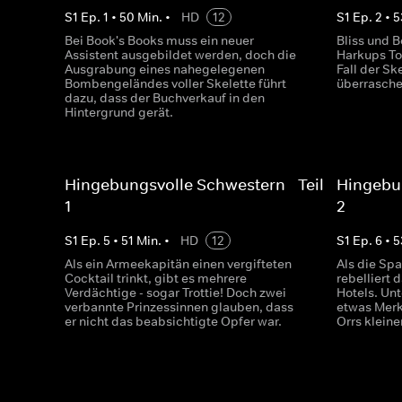
S
1
Ep.
1
•
50
Min.
•
HD
12
S
1
Ep.
2
•
5
Bei Book's Books muss ein neuer
Bliss und 
Assistent ausgebildet werden, doch die
Harkups To
Ausgrabung eines nahegelegenen
Fall der S
Bombengeländes voller Skelette führt
überrasche
dazu, dass der Buchverkauf in den
Hintergrund gerät.
Hingebungsvolle Schwestern - Teil
Hingebun
1
2
S
1
Ep.
5
•
51
Min.
•
HD
12
S
1
Ep.
6
•
5
Als ein Armeekapitän einen vergifteten
Als die S
Cocktail trinkt, gibt es mehrere
rebelliert
Verdächtige - sogar Trottie! Doch zwei
Hotels. Un
verbannte Prinzessinnen glauben, dass
etwas Merk
er nicht das beabsichtigte Opfer war.
Orrs klein