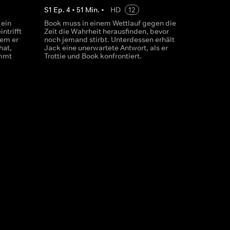
S
1
Ep.
4
•
51
Min.
•
HD
12
 ein
Book muss in einem Wettlauf gegen die
ntrifft
Zeit die Wahrheit herausfinden, bevor
dem er
noch jemand stirbt. Unterdessen erhält
hat,
Jack eine unerwartete Antwort, als er
immt
Trottie und Book konfrontiert.