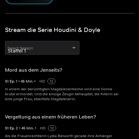
Stream die Serie Houdini & Doyle
Select Season
Mord aus dem Jenseits?
S
1
Ep.
1
•
45
Min.
•
HD
12
In einem der berüchtigten Magdalenenheime wird eine Nonne
brutal ermordet. Und die einzige Zeugin behauptet, die Killerin sei
eine junge Frau, ebenfalls Magdalenerin.
Vergeltung aus einem früheren Leben?
S
1
Ep.
2
•
45
Min.
•
HD
12
Als die Frauenrechtlerin Lydia Belworth gerade ihre Anhänger