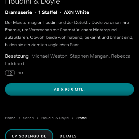
Houdini & Doyle
Dramaserie
1 Staffel
AXN White
Der Meistermagier Houdini und der Detektiv Doyle vereinen ihre
Energie, um Verbrechen mit übernatürlichem Hintergrund
aufzuklären. Obwohl beide wohlhabend, bekannt und brillant sind,
bilden sie ein ziemlich ungleiches Paar.
Besetzung
Michael Weston, Stephen Mangan, Rebecca
Liddiard
12
HD
AB 5,98 € MTL.
Home
Serien
Houdini & Doyle
Staffel 1
EPISODENGUIDE
DETAILS