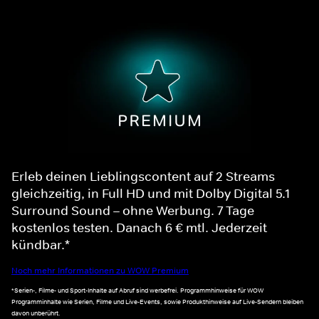
Erleb deinen Lieblingscontent auf 2 Streams
gleichzeitig, in Full HD und mit Dolby Digital 5.1
Surround Sound – ohne Werbung. 7 Tage
kostenlos testen. Danach 6 € mtl. Jederzeit
kündbar.*
Noch mehr Informationen zu WOW Premium
*Serien-, Filme- und Sport-Inhalte auf Abruf sind werbefrei. Programmhinweise für WOW
Programminhalte wie Serien, Filme und Live-Events, sowie Produkthinweise auf Live-Sendern bleiben
davon unberührt.