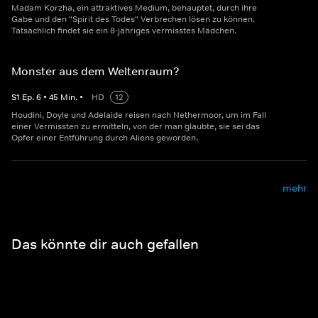
Madam Korzha, ein attraktives Medium, behauptet, durch ihre
Gabe und den "Spirit des Todes" Verbrechen lösen zu können.
Tatsächlich findet sie ein 8-jähriges vermisstes Mädchen.
Monster aus dem Weltenraum?
S
1
Ep.
6
•
45
Min.
•
HD
12
Houdini, Doyle und Adelaide reisen nach Nethermoor, um im Fall
einer Vermissten zu ermitteln, von der man glaubte, sie sei das
Opfer einer Entführung durch Aliens geworden.
mehr
Das könnte dir auch gefallen