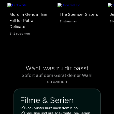
Mord in Genua - Ein
The Spencer Sisters
Je
Fall für Petra
S1 streamen
S1
Delicato
S1-2 streamen
Wähl, was zu dir passt
Sofort auf dem Gerät deiner Wahl
streamen
Filme & Serien
Blockbuster kurz nach dem Kino
Exklusive und preisgekrönte Top-Serien