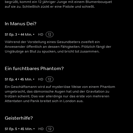
begrüßt, kommt ein 12-jähriger Junge mit einem Blumenbouquet
auf sie zu. Schließlich zückt er eine Pistole und schießt.
In Manus Dei?
S
1
Ep.
3
•
44
Min.
•
HD
12
Während der Vorstellung eines Gesundbeters zweifelt ein
Anwesender öffentlich an dessen Fähigkeiten. Plötzlich fängt der
Ungläubige an Blut zu spucken, und bricht tot zusammen.
Ein furchtbares Phantom?
S
1
Ep.
4
•
45
Min.
•
HD
12
Ein Geschäftsmann wird auf mysteriöse Weise von einem Phantom
umgebracht, das dämonische Augen hat und der Gravitation zu
trotzen scheint. Das war allerdings nur das erste von mehreren
Attentaten und Panik breitet sich in London aus.
Geisterhilfe?
S
1
Ep.
5
•
45
Min.
•
HD
12