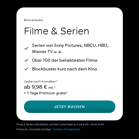
Monatsabo
Filme & Serien
Serien von Sony Pictures, NBCU, HBO,
Warner TV u. a.
Über 700 der beliebtesten Filme
Blockbuster kurz nach dem Kino
Jederzeit kündbar*
ab 9,98 €
mtl.*
+ 7 Tage Premium gratis*
JETZT BUCHEN
Filme & Serien Monatsabo: Laufzeit unbefristet zu 9,98 € mtl. (ohne WOW
Premium). Monatlich kündbar.
Weitere Informationen.