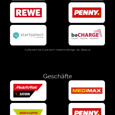
Außerdem bei
Cyberport
,
notebooksbilliger.de
,
Galaxus
Geschäfte