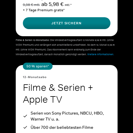
ab 5,98 €
9,98 € mtl.
mtl.*
+ 7 Tage Premium gratis*
JETZT SICHERN
Filme & Serien 12-Monatsabo:
Die Mindestvertragslaufzeit 12 Monate 5,98 € mtl. (ohne
WOW Premium) und verlängert sich anschließend unbefristet. Ab dem 13. Monat 9,98 €
mtl. (ohne WOW Premium). Das Abonnement kann erstmalig zum Ende der
Mindestvertragslaufzeit, danach monatlich gekündigt werden.
Weitere Informationen.
50 % sparen*
12-Monatsabo
Filme & Serien +
Apple TV
Serien von Sony Pictures, NBCU, HBO,
Warner TV u. a.
Über 700 der beliebtesten Filme