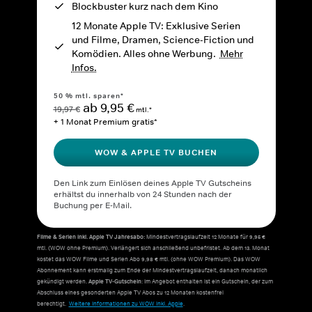
Blockbuster kurz nach dem Kino
12 Monate Apple TV: Exklusive Serien
und Filme, Dramen, Science-Fiction und
Komödien. Alles ohne Werbung.
Mehr
Infos.
50 % mtl. sparen*
ab 9,95 €
19,97 €
mtl.*
+ 1 Monat Premium gratis*
WOW & APPLE TV BUCHEN
Den Link zum Einlösen deines Apple TV Gutscheins
erhältst du innerhalb von 24 Stunden nach der
Buchung per E-Mail.
Filme & Serien inkl. Apple TV Jahresabo:
Mindestvertragslaufzeit 12 Monate für 9,95 €
mtl. (WOW ohne Premium). Verlängert sich anschließend unbefristet. Ab dem 13. Monat
kostet das WOW Filme und Serien Abo 9,98 € mtl. (ohne WOW Premium). Das WOW
Abonnement kann erstmalig zum Ende der Mindestvertragslaufzeit, danach monatlich
gekündigt werden.
Apple TV-Gutschein
: Im Angebot enthalten ist ein Gutschein, der zum
Abschluss eines gesonderten Apple TV Abos zu 12 Monaten kostenfrei
berechtigt.
Weitere Informationen zu WOW inkl. Apple
.