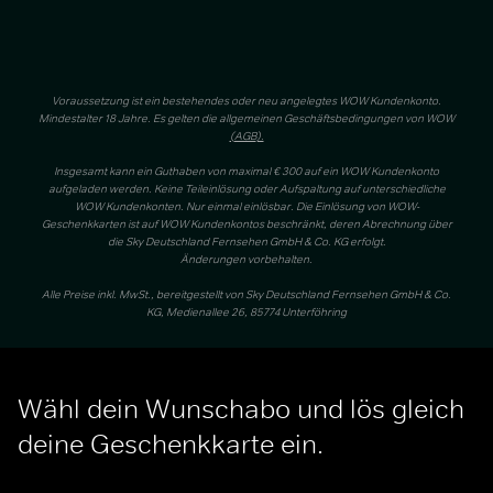
Voraussetzung ist ein bestehendes oder neu angelegtes WOW Kundenkonto.
Mindestalter 18 Jahre. Es gelten die allgemeinen Geschäftsbedingungen von WOW
(
AGB
).
Insgesamt kann ein Guthaben von maximal € 300 auf ein WOW Kundenkonto
aufgeladen werden. Keine Teileinlösung oder Aufspaltung auf unterschiedliche
WOW Kundenkonten. Nur einmal einlösbar. Die Einlösung von WOW-
Geschenkkarten ist auf WOW Kundenkontos beschränkt, deren Abrechnung über
die Sky Deutschland Fernsehen GmbH & Co. KG erfolgt.
Änderungen vorbehalten.
Alle Preise inkl. MwSt., bereitgestellt von Sky Deutschland Fernsehen GmbH & Co.
KG, Medienallee 26, 85774 Unterföhring
Wähl dein Wunschabo und lös gleich
deine Geschenkkarte ein.