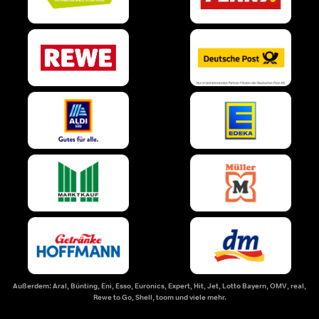
Außerdem: Aral, Bünting, Eni, Esso, Euronics, Expert, Hit, Jet, Lotto Bayern, OMV, real,
Rewe to Go, Shell, toom und viele mehr.