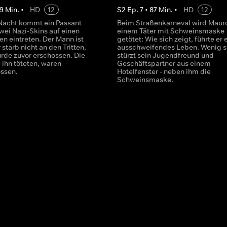
9
Min.
•
HD
12
S
2
Ep.
7
•
87
Min.
•
HD
12
r Nacht kommt ein Passant
Beim Straßenkarneval wird Maur
zwei Nazi-Skins auf einen
einem Täter mit Schweinsmaske
n eintreten. Der Mann ist
getötet: Wie sich zeigt, führte er 
r starb nicht an den Tritten,
ausschweifendes Leben. Wenig s
rde zuvor erschossen. Die
stürzt sein Jugendfreund und
 ihn töteten, waren
Geschäftspartner aus einem
ssen.
Hotelfenster - neben ihm die
Schweinsmaske.