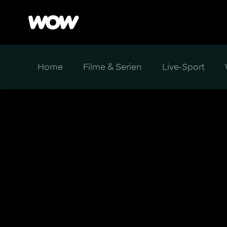
Home
Filme & Serien
Live-Sport