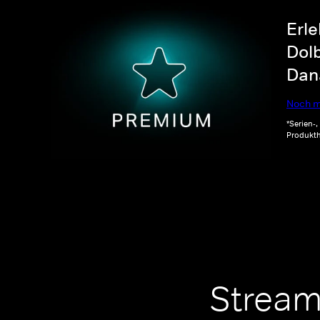
Erle
Dolb
Dana
Noch m
*Serien-
Produkth
Stream