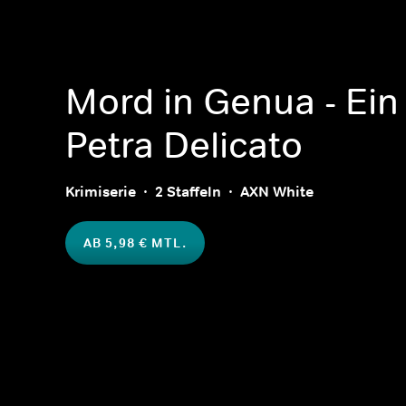
Mord in Genua - Ein 
Petra Delicato
Krimiserie
2 Staffeln
AXN White
AB 5,98 € MTL.