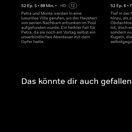
S
2
Ep.
5
•
88
Min.
•
HD
12
S
2
Ep.
6
•
7
Petra und Monte werden in eine
Tief in de
luxuriöse Villa gerufen, wo der Hausherr
hinzu, als 
von seinen Nachbarn ertrunken im Pool
Obdachlose
aufgefunden wurde. Ein heikler Fall für
tot, doch e
Petra, da sie noch am Vortag selbst ein
sondern wu
unverbindliches Abenteuer mit dem
Kugeln, die
Opfer hatte.
selbstgego
Das könnte dir auch gefallen