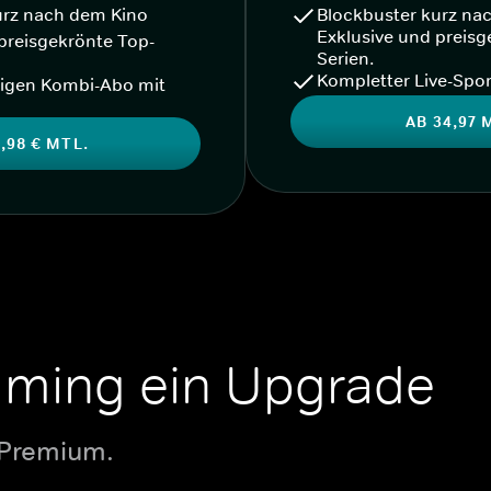
urz nach dem Kino
Blockbuster kurz na
Exklusive und preisg
preisgekrönte Top-
Serien.
Kompletter Live-Spor
igen Kombi-Abo mit
AB 34,97 
,98 € MTL.
aming ein Upgrade
 Premium.