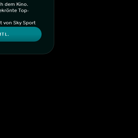
ch dem Kino.
ekrönte Top-
t von Sky Sport
MTL.