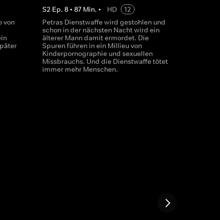
S
2
Ep.
8
•
87
Min.
•
HD
12
o von
Petras Dienstwaffe wird gestohlen und
schon in der nächsten Nacht wird ein
ein
älterer Mann damit ermordet. Die
päter
Spuren führen in ein Millieu von
Kinderpornographie und sexuellen
Missbrauchs. Und die Dienstwaffe tötet
immer mehr Menschen.