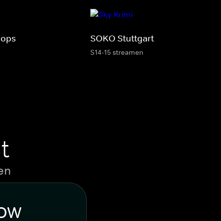
Cops
SOKO Stuttgart
S14-15 streamen
t
en
WOW