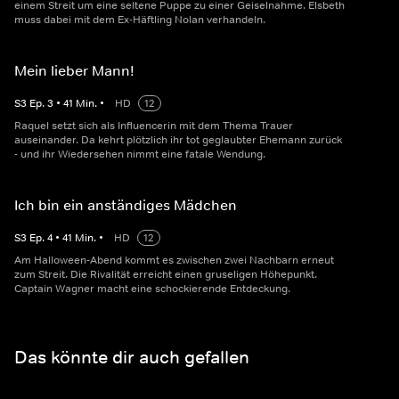
einem Streit um eine seltene Puppe zu einer Geiselnahme. Elsbeth
muss dabei mit dem Ex-Häftling Nolan verhandeln.
Mein lieber Mann!
S
3
Ep.
3
•
41
Min.
•
HD
12
Raquel setzt sich als Influencerin mit dem Thema Trauer
auseinander. Da kehrt plötzlich ihr tot geglaubter Ehemann zurück
- und ihr Wiedersehen nimmt eine fatale Wendung.
Ich bin ein anständiges Mädchen
S
3
Ep.
4
•
41
Min.
•
HD
12
Am Halloween-Abend kommt es zwischen zwei Nachbarn erneut
zum Streit. Die Rivalität erreicht einen gruseligen Höhepunkt.
Captain Wagner macht eine schockierende Entdeckung.
Das könnte dir auch gefallen