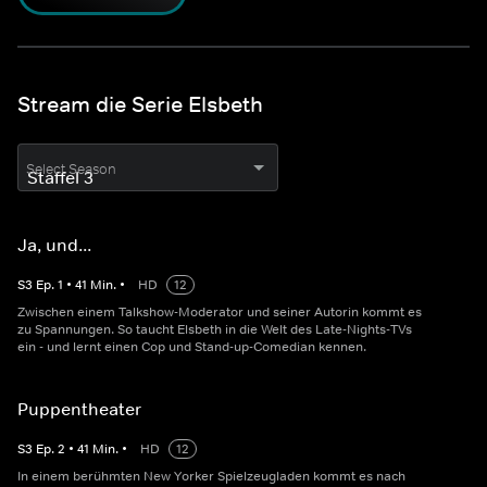
Stream die Serie Elsbeth
Select Season
Ja, und...
S
3
Ep.
1
•
41
Min.
•
HD
12
Zwischen einem Talkshow-Moderator und seiner Autorin kommt es
zu Spannungen. So taucht Elsbeth in die Welt des Late-Nights-TVs
ein - und lernt einen Cop und Stand-up-Comedian kennen.
Puppentheater
S
3
Ep.
2
•
41
Min.
•
HD
12
In einem berühmten New Yorker Spielzeugladen kommt es nach