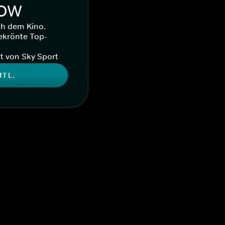
WOW
ch dem Kino.
ekrönte Top-
t von Sky Sport
MTL.