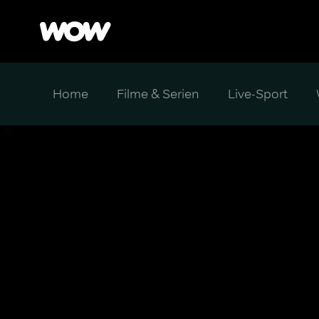
Home
Filme & Serien
Live-Sport