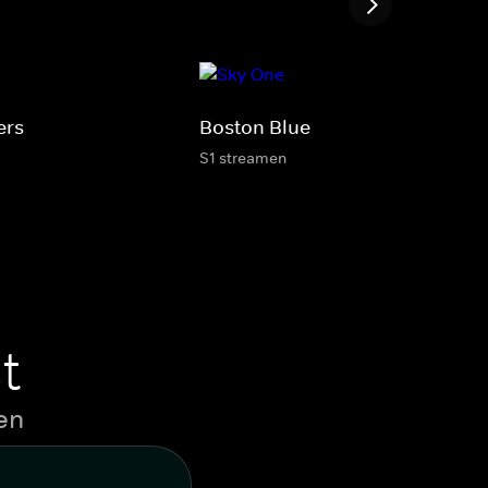
ers
Boston Blue
S1 streamen
t
en