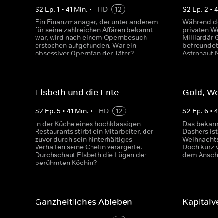
S
2
Ep.
1
•
41
Min.
•
HD
12
S
2
Ep.
2
•
Ein Finanzmanager, der unter anderem
Während de
für seine zahlreichen Affären bekannt
privaten W
war, wird nach einem Opernbesuch
Milliardär
erstochen aufgefunden. War ein
befreunde
obsessiver Opernfan der Täter?
Astronaut 
Elsbeth und die Ente
Gold, W
S
2
Ep.
5
•
41
Min.
•
HD
12
S
2
Ep.
6
•
4
In der Küche eines hochklassigen
Das bekann
Restaurants stirbt ein Mitarbeiter, der
Dashers is
zuvor durch sein hinterhältiges
Weihnachts
Verhalten seine Chefin verärgerte.
Doch kurz v
Durchschaut Elsbeth die Lügen der
dem Ansche
berühmten Köchin?
Ganzheitliches Ableben
Kapitalv