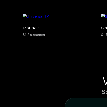
Matlock
Gh
S1-2 streamen
S1-
S