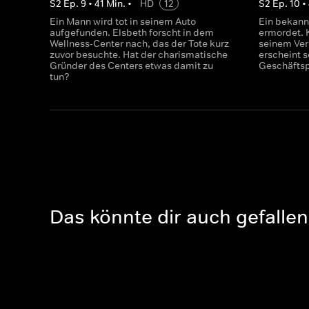
S
2
Ep.
9
•
41
Min.
•
HD
12
S
2
Ep.
10
•
Ein Mann wird tot in seinem Auto
Ein bekannt
aufgefunden. Elsbeth forscht in dem
ermordet. K
Wellness-Center nach, das der Tote kurz
seinem Ver
zuvor besuchte. Hat der charismatische
erscheint 
Gründer des Centers etwas damit zu
Geschäftsp
tun?
Das könnte dir auch gefallen