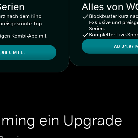
Serien
Alles von 
urz nach dem Kino
Blockbuster kurz na
Exklusive und preisg
preisgekrönte Top-
Serien.
Kompletter Live-Spor
igen Kombi-Abo mit
AB 34,97 
,98 € MTL.
aming ein Upgrade