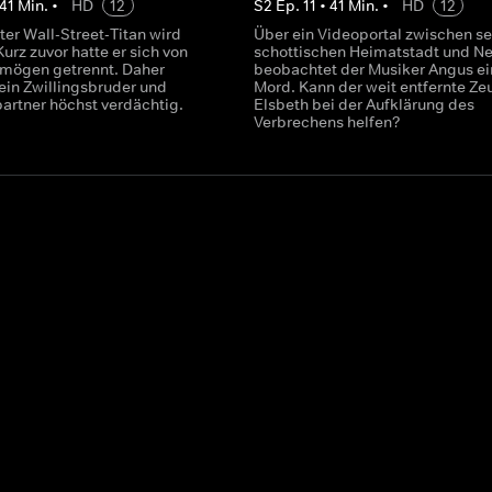
41
Min.
•
HD
12
S
2
Ep.
11
•
41
Min.
•
HD
12
er Wall-Street-Titan wird
Über ein Videoportal zwischen se
urz zuvor hatte er sich von
schottischen Heimatstadt und N
mögen getrennt. Daher
beobachtet der Musiker Angus e
sein Zwillingsbruder und
Mord. Kann der weit entfernte Ze
artner höchst verdächtig.
Elsbeth bei der Aufklärung des
Verbrechens helfen?