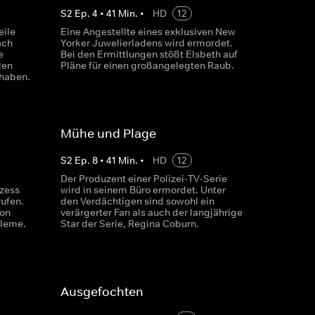
S
2
Ep.
4
•
41
Min.
•
HD
12
eile
Eine Angestellte eines exklusiven New
ach
Yorker Juwelierladens wird ermordet.
e
Bei den Ermittlungen stößt Elsbeth auf
den
Pläne für einen großangelegten Raub.
 haben.
Mühe und Plage
S
2
Ep.
8
•
41
Min.
•
HD
12
Der Produzent einer Polizei-TV-Serie
zess
wird in seinem Büro ermordet. Unter
ufen.
den Verdächtigen sind sowohl ein
ton
verärgerter Fan als auch der langjährige
bleme.
Star der Serie, Regina Coburn.
Ausgefochten