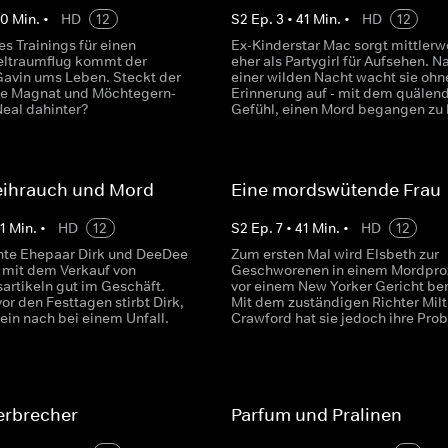
40
Min.
•
HD
12
S
2
Ep.
3
•
41
Min.
•
HD
12
s Trainings für einen
Ex-Kinderstar Mac sorgt mittlerw
eltraumflug kommt der
eher als Partygirl für Aufsehen. N
 Gavin ums Leben. Steckt der
einer wilden Nacht wacht sie ohn
te Magnat und Möchtegern-
Erinnerung auf - mit dem quälen
Neal dahinter?
Gefühl, einen Mord begangen zu
eihrauch und Mord
Eine mordswütende Frau
1
Min.
•
HD
12
S
2
Ep.
7
•
41
Min.
•
HD
12
te Ehepaar Dirk und DeeDee
Zum ersten Mal wird Elsbeth zur
t mit dem Verkauf von
Geschworenen in einem Mordpro
artikeln gut im Geschäft.
vor einem New Yorker Gericht ber
or den Festtagen stirbt Dirk,
Mit dem zuständigen Richter Mil
in nach bei einem Unfall.
Crawford hat sie jedoch ihre Pro
erbrecher
Parfum und Pralinen