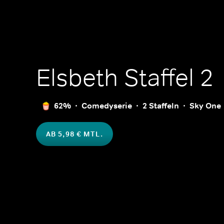
Elsbeth
Staffel 2
62%
Comedyserie
2 Staffeln
Sky One
AB 5,98 € MTL.