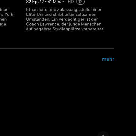
S
2
Ep.
12
•
41
Min.
•
HD
12
iner
Ethan leitet die Zulassungsstelle einer
ew York
Elite-Uni und stirbt unter seltsamen
inen
Umständen. Ein Verdächtiger ist der
uge
Coach Lawrence, der junge Menschen
auf begehrte Studienplätze vorbereitet.
mehr