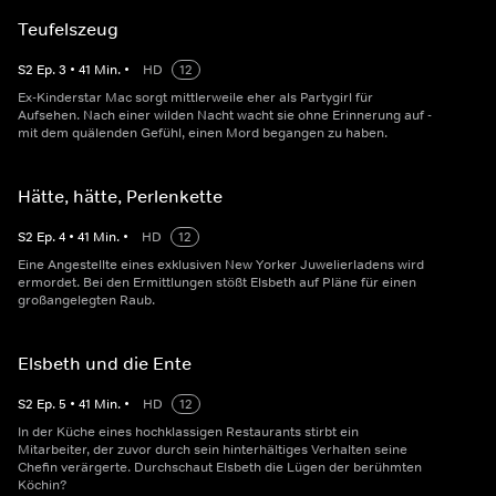
Teufelszeug
S
2
Ep.
3
•
41
Min.
•
HD
12
Ex-Kinderstar Mac sorgt mittlerweile eher als Partygirl für
Aufsehen. Nach einer wilden Nacht wacht sie ohne Erinnerung auf -
mit dem quälenden Gefühl, einen Mord begangen zu haben.
Hätte, hätte, Perlenkette
S
2
Ep.
4
•
41
Min.
•
HD
12
Eine Angestellte eines exklusiven New Yorker Juwelierladens wird
ermordet. Bei den Ermittlungen stößt Elsbeth auf Pläne für einen
großangelegten Raub.
Elsbeth und die Ente
S
2
Ep.
5
•
41
Min.
•
HD
12
In der Küche eines hochklassigen Restaurants stirbt ein
Mitarbeiter, der zuvor durch sein hinterhältiges Verhalten seine
Chefin verärgerte. Durchschaut Elsbeth die Lügen der berühmten
Köchin?