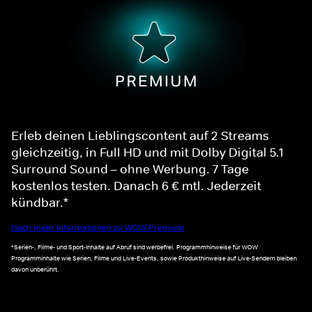
Erleb deinen Lieblingscontent auf 2 Streams
gleichzeitig, in Full HD und mit Dolby Digital 5.1
Surround Sound – ohne Werbung. 7 Tage
kostenlos testen. Danach 6 € mtl. Jederzeit
kündbar.*
Noch mehr Informationen zu WOW Premium
*Serien-, Filme- und Sport-Inhalte auf Abruf sind werbefrei. Programmhinweise für WOW
Programminhalte wie Serien, Filme und Live-Events, sowie Produkthinweise auf Live-Sendern bleiben
davon unberührt.