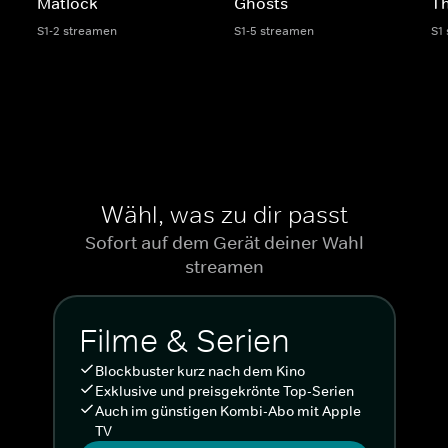
Matlock
Ghosts
Th
S1-2 streamen
S1-5 streamen
S1
Wähl, was zu dir passt
Sofort auf dem Gerät deiner Wahl
streamen
Filme & Serien
Blockbuster kurz nach dem Kino
Exklusive und preisgekrönte Top-Serien
Auch im günstigen Kombi-Abo mit Apple
TV