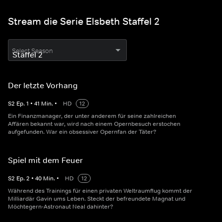
Stream die Serie Elsbeth Staffel 2
Select Season
Der letzte Vorhang
S
2
Ep.
1
•
41
Min.
•
HD
12
Ein Finanzmanager, der unter anderem für seine zahlreichen
Affären bekannt war, wird nach einem Opernbesuch erstochen
aufgefunden. War ein obsessiver Opernfan der Täter?
Spiel mit dem Feuer
S
2
Ep.
2
•
40
Min.
•
HD
12
Während des Trainings für einen privaten Weltraumflug kommt der
Milliardär Gavin ums Leben. Steckt der befreundete Magnat und
Möchtegern-Astronaut Neal dahinter?