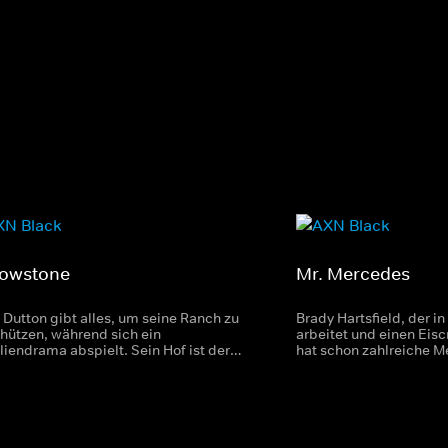
lowstone
Mr. Mercedes
 Dutton gibt alles, um seine Ranch zu
Brady Hartsfield, der i
hützen, während sich ein
arbeitet und einen Eisc
liendrama abspielt. Sein Hof ist der
hat schon zahlreiche 
te in den ganzen Vereinigten Staaten
Eines Tages fordert er 
Amerika, liegt in einem
Ermittler Bill Hodges h
anerreservat und wurde zum ersten
Jagd auf den Killer ma
onalpark der USA erklärt.