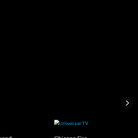
er abgehärtete
klar, dass das scheinbare Glück und das
ie junge Ellie aus
vordergründige Lächeln auf beiden Seite
ten Quarantänezone
mitunter trügerisch sein kann.