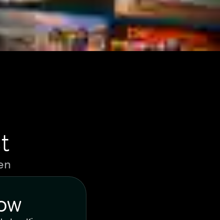
t
en
WOW