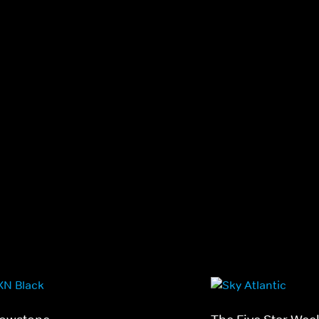
mmen mit anderen Teenagern
aggressive Zombies. D
ucht sie, den Highschool-Alltag sowie
Überlebende Joel soll d
en wie Liebe, Sex und Freundschaft
einer streng überwach
eistern.
schmuggeln.