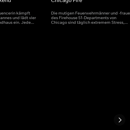
ekend
Chicago Fire
luencerin kämpft
Die mutigen Feuerwehrmänner und -frau
annes und lädt vier
des Firehouse 51-Departments von
andhaus ein. Jede
Chicago sind täglich extremem Stress,
 eigene Geschichte
Gefahren und einer enorm hohen
mmt es zu einigen
Verantwortung ausgesetzt. Zusätzlich sin
ntnissen.
sie in ihrem Privaten herausgefordert und
müssen den Alltag zwischen
professioneller Arbeit und persönlichen
Problemen meistern. Matthew Casey, der
Chef von Truck 81, hat sich gerade von
seiner Verlobten getrennt und stürzt sich
deswegen in seinen Job. Dort gerät er
jedoch nach dem Tod eines
Feuerwehrmannes in Schwierigkeiten un
hat Ärger mit seinem Kollegen Kelly
Severide vom Rescue Squad. Trotz einige
Reibereien ist das Department jedoch für
die meisten Team-Mitglieder wie eine
Ersatzfamilie, die ihnen dabei hilft, mit
den zum Teil traumatischen Erlebnissen
umzugehen.