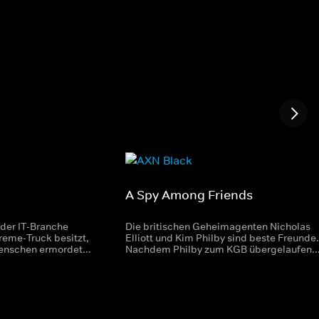
A Spy Among Friends
n der IT-Branche
Die britischen Geheimagenten Nicholas
reme-Truck besitzt,
Elliott und Kim Philby sind beste Freunde.
Menschen ermordet.
Nachdem Philby zum KGB übergelaufen
den pensionierten
ist, ermittelt Lily Thomas vom
eraus, der daraufhin
Sicherheitsdienst gegen Elliott. Von
cht.
Moskau aus spielt indes Philby weiter
Spielchen.