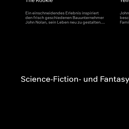
The Rookie
Yel
Ein einschneidendes Erlebnis inspiriert
John
den frisch geschiedenen Bauunternehmer
besc
John Nolan, sein Leben neu zu gestalten.
Fami
Er zieht nach Los Angeles und beginnt eine
größ
Ausbildung zum Polizisten. Als ältester
von 
Rookie des LAPD muss er sich fortan
Indi
bewähren.
Nati
Science-Fiction- und Fantas