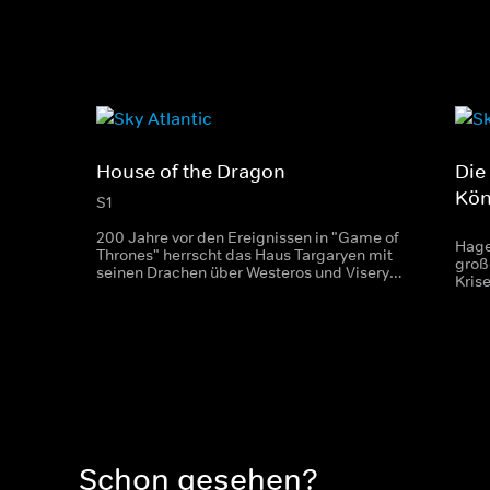
House of the Dragon
Die
Kön
S1
200 Jahre vor den Ereignissen in "Game of
Hage
Thrones" herrscht das Haus Targaryen mit
groß
seinen Drachen über Westeros und Viserys
Kris
I. sitzt auf dem Eisernen Thron. Als es
unte
jedoch um seine Nachfolge geht,
Köni
entbrennt ein erbitterter Kampf um die
den 
Macht.
Siegf
Schon gesehen?