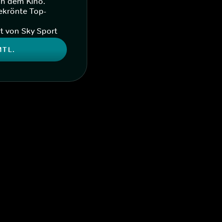
ch dem Kino.
ekrönte Top-
t von Sky Sport
MTL.