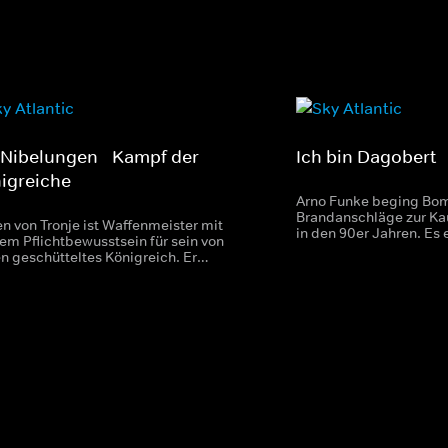
 Nibelungen - Kampf der
Ich bin Dagobert
igreiche
Arno Funke beging Bo
Brandanschläge zur K
n von Tronje ist Waffenmeister mit
in den 90er Jahren. Es 
em Pflichtbewusstsein für sein von
dato nicht gekannter 
en geschütteltes Königreich. Er
Jagd nach dem Mann hi
rdrückt seine heimliche Liebe zur
Entenmaske, der unte
gstochter Kriemhild, bis diese sich in
"Dagobert" Geschichte
neu auftretenden Drachentöter
ried verliebt.