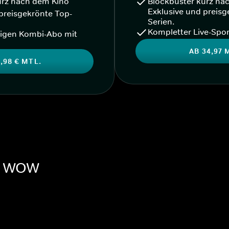
urz nach dem Kino
Blockbuster kurz na
Exklusive und preisg
preisgekrönte Top-
Serien.
Kompletter Live-Spor
igen Kombi-Abo mit
AB 34,97 
,98 € MTL.
ei WOW