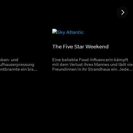
The Five Star Weekend
mben- und
Eine beliebte Food-Influencerin kämpft
aufhauserpressung
mit dem Verlust ihres Mannes und lädt vie
entbrannte ein bis
Freundinnen in ihr Strandhaus ein. Jede
Medienhype um die
der Frauen bringt ihre eigene Geschichte
nter der
mit, und schon bald kommt es zu einigen
r dem Pseudonym
überraschenden Bekenntnissen.
 schrieb.