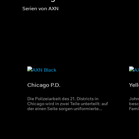
Serien von AXN
Chicago P.D.
Yel
Die Polizeiarbeit des 21. Districts in
John
Chicago wird in zwei Teile unterteilt: auf
besc
der einen Seite sorgen uniformierte
Fami
Polizisten für die Sicherheit auf den
größ
Straßen im Bezirk. Auf der anderen Seite
von 
bekämpft die Intelligence Unit
Indi
organisierte Verbrechen im großen Stil -
Nati
seien es Serienmorde oder
Drogengeschäfte. Der Leiter dieser