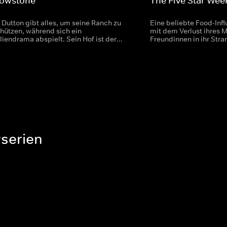
lowstone
The Five Star We
 Dutton gibt alles, um seine Ranch zu
Eine beliebte Food-Inf
hützen, während sich ein
mit dem Verlust ihres M
liendrama abspielt. Sein Hof ist der
Freundinnen in ihr Str
te in den ganzen Vereinigten Staaten
der Frauen bringt ihre
Amerika, liegt in einem
mit, und schon bald ko
anerreservat und wurde zum ersten
überraschenden Beken
onalpark der USA erklärt.
yserien