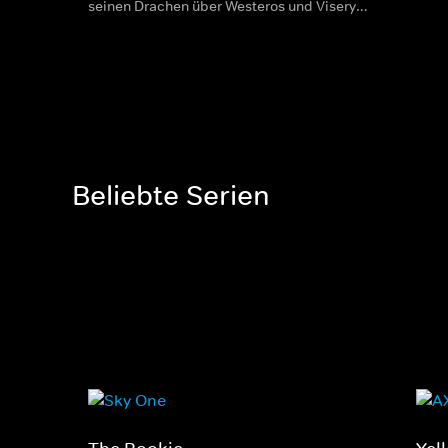
seinen Drachen über Westeros und Viserys
Zusa
I. sitzt auf dem Eisernen Thron. Als es
vers
jedoch um seine Nachfolge geht,
Them
entbrennt ein erbitterter Kampf um die
zu m
Macht.
Beliebte Serien