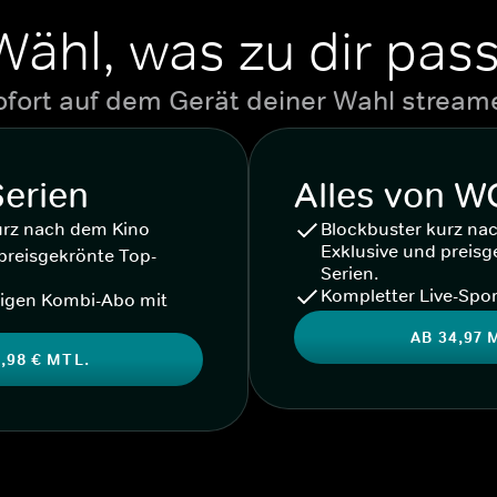
Wähl, was zu dir pass
ofort auf dem Gerät deiner Wahl stream
Serien
Alles von 
urz nach dem Kino
Blockbuster kurz na
Exklusive und preisg
preisgekrönte Top-
Serien.
Kompletter Live-Spor
igen Kombi-Abo mit
AB 34,97 
,98 € MTL.