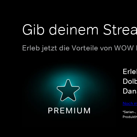
Gib deinem Stre
Erleb jetzt die Vorteile von WOW
Erle
Dolb
Dana
Noch m
*Serien-
Produkth