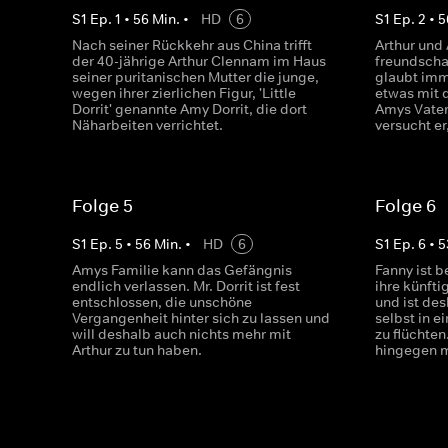
S
1
Ep.
1
•
56
Min.
•
HD
6
S
1
Ep.
2
•
5
Nach seiner Rückkehr aus China trifft
Arthur und
der 40-jährige Arthur Clennam im Haus
freundschaf
seiner puritanischen Mutter die junge,
glaubt imm
wegen ihrer zierlichen Figur, 'Little
etwas mit 
Dorrit' genannte Amy Dorrit, die dort
Amys Vater
Näharbeiten verrichtet.
versucht er
Folge 5
Folge 6
S
1
Ep.
5
•
56
Min.
•
HD
6
S
1
Ep.
6
•
5
Amys Familie kann das Gefängnis
Fanny ist b
endlich verlassen. Mr. Dorrit ist fest
ihre künft
entschlossen, die unschöne
und ist des
Vergangenheit hinter sich zu lassen und
selbst in 
will deshalb auch nichts mehr mit
zu flüchten
Arthur zu tun haben.
hingegen mi