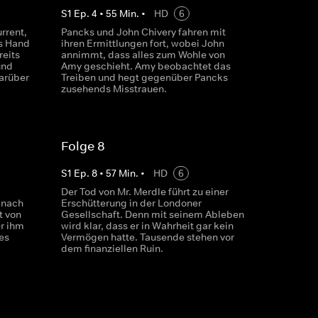
S
1
Ep.
4
•
55
Min.
•
HD
6
urrent,
Pancks und John Chivery fahren mit
ys Hand
ihren Ermittlungen fort, wobei John
reits
annimmt, dass alles zum Wohle von
und
Amy geschieht. Amy beobachtet das
darüber
Treiben und hegt gegenüber Pancks
zusehends Misstrauen.
Folge 8
S
1
Ep.
8
•
57
Min.
•
HD
6
Der Tod von Mr. Merdle führt zu einer
 nach
Erschütterung in der Londoner
t von
Gesellschaft. Denn mit seinem Ableben
r ihm
wird klar, dass er in Wahrheit gar kein
es
Vermögen hatte. Tausende stehen vor
dem finanziellen Ruin.