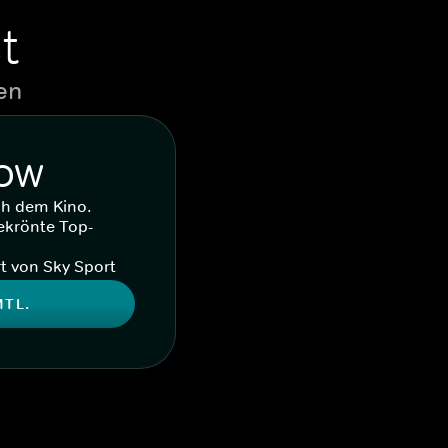
t
en
WOW
ch dem Kino.
ekrönte Top-
t von Sky Sport
MTL.