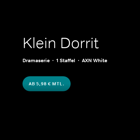
Klein Dorrit
Dramaserie
1 Staffel
AXN White
AB 5,98 € MTL.