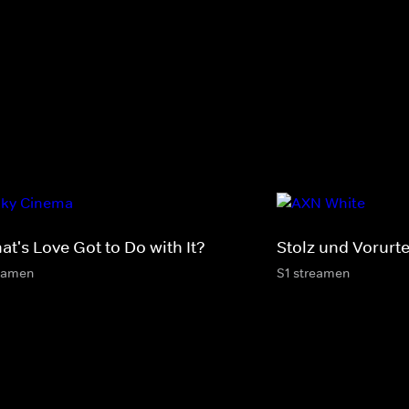
t's Love Got to Do with It?
Stolz und Vorurte
eamen
S1 streamen