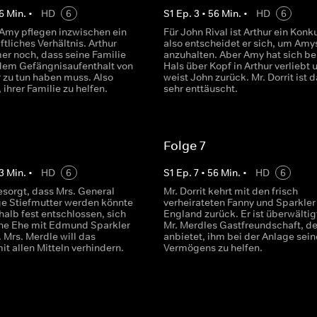
6
Min.
•
HD
6
S
1
Ep.
3
•
56
Min.
•
HD
6
 Amy pflegen inzwischen ein
Für John Rival ist Arthur ein Konk
tliches Verhältnis. Arthur
also entscheidet er sich, um Am
er noch, dass seine Familie
anzuhalten. Aber Amy hat sich be
dem Gefängnisaufenthalt von
Hals über Kopf in Arthur verliebt 
 zu tun haben muss. Also
weist John zurück. Mr. Dorrit ist 
, ihrer Familie zu helfen.
sehr enttäuscht.
Folge 7
3
Min.
•
HD
6
S
1
Ep.
7
•
56
Min.
•
HD
6
esorgt, dass Mrs. General
Mr. Dorrit kehrt mit den frisch
ige Stiefmutter werden könnte
verheirateten Fanny und Sparkler
halb fest entschlossen, sich
England zurück. Er ist überwältig
eine Ehe mit Edmund Sparkler
Mr. Merdles Gastfreundschaft, de
. Mrs. Merdle will das
anbietet, ihm bei der Anlage sein
t allen Mitteln verhindern.
Vermögens zu helfen.