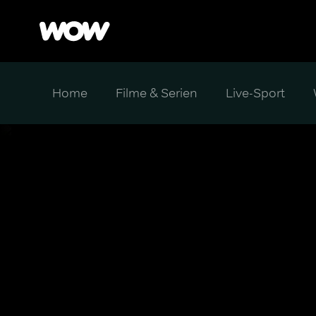
Home
Filme & Serien
Live-Sport