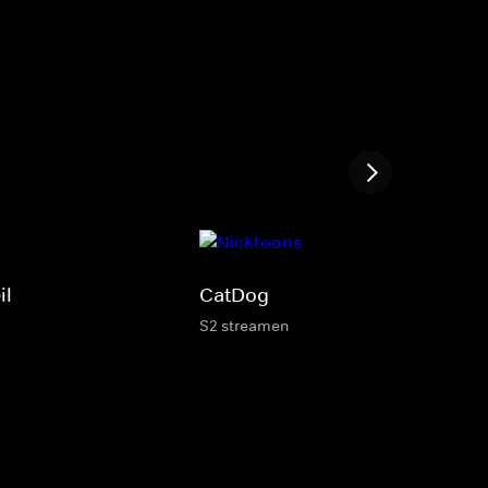
il
CatDog
S2 streamen