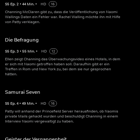
S
5
Ep.
2
•
44
Min.
•
HD
16
Channing McClaren gibt zu, dass die Veröffentlichung von Naomi
Wallings Daten ein Fehler war. Rachel Walling möchte ihn mit Hilfe
von Patty verklagen.
Die Befragung
S
5
Ep.
3
•
55
Min.
•
HD
12
Ellen zeigt Channing das Überwachungsvideo eines Hotels, in dem
er sich mit Naomi getroffen haben soll. Daraufhin gibt er ein
Treffen in Rom und New York zu, bei dem sie nur gesprochen
hätten.
Samurai Seven
S
5
Ep.
4
•
49
Min.
•
HD
16
Patty will anhand der Princefield Server herausfinden, ob Naomis
private Mails gehackt wurden und beschuldigt Channing in einem
Interview Naomi vergewaltigt zu haben.
Geister der Vergangenheit