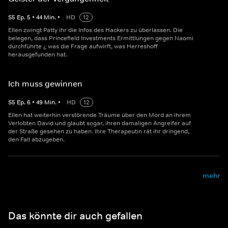
S
5
Ep.
5
•
44
Min.
•
HD
12
Ellen zwingt Patty ihr die Infos des Hackers zu überlassen. Die
belegen, dass Princefield Investments Ermittlungen gegen Naomi
durchführte ¿ was die Frage aufwirft, was Herreshoff
herausgefunden hat.
Ich muss gewinnen
S
5
Ep.
6
•
49
Min.
•
HD
12
Ellen hat weiterhin verstörende Träume über den Mord an ihrem
Verlobten David und glaubt sogar, ihren damaligen Angreifer auf
der Straße gesehen zu haben. Ihre Therapeutin rät ihr dringend,
den Fall abzugeben.
mehr
Das könnte dir auch gefallen