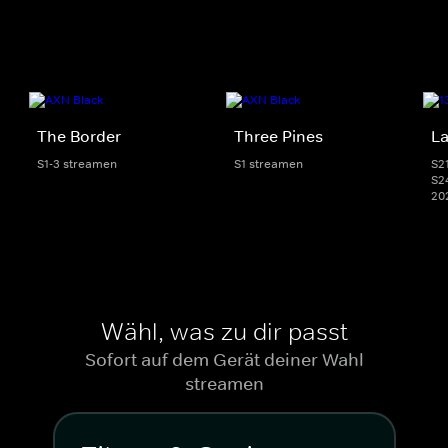
The Border
Three Pines
La
S1-3 streamen
S1 streamen
S2
S24
20
Wähl, was zu dir passt
Sofort auf dem Gerät deiner Wahl
streamen