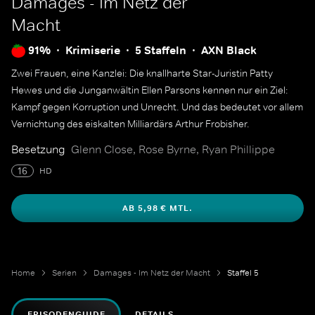
Damages - Im Netz der
Macht
91%
Krimiserie
5 Staffeln
AXN Black
Zwei Frauen, eine Kanzlei: Die knallharte Star-Juristin Patty
Hewes und die Junganwältin Ellen Parsons kennen nur ein Ziel:
Kampf gegen Korruption und Unrecht. Und das bedeutet vor allem
Vernichtung des eiskalten Milliardärs Arthur Frobisher.
Besetzung
Glenn Close, Rose Byrne, Ryan Phillippe
16
HD
AB 5,98 € MTL.
Home
Serien
Damages - Im Netz der Macht
Staffel 5
EPISODENGUIDE
DETAILS