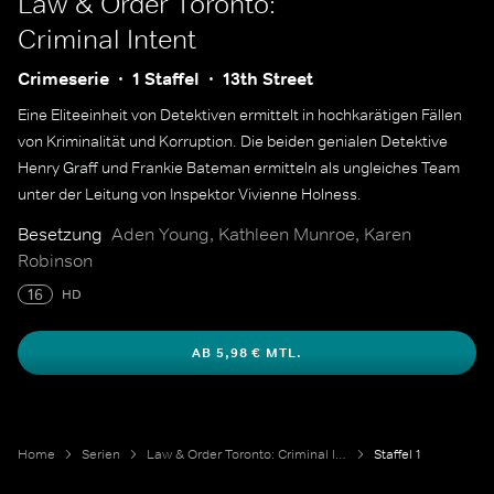
Law & Order Toronto:
Criminal Intent
Crimeserie
1 Staffel
13th Street
Eine Eliteeinheit von Detektiven ermittelt in hochkarätigen Fällen
von Kriminalität und Korruption. Die beiden genialen Detektive
Henry Graff und Frankie Bateman ermitteln als ungleiches Team
unter der Leitung von Inspektor Vivienne Holness.
Besetzung
Aden Young, Kathleen Munroe, Karen
Robinson
16
HD
AB 5,98 € MTL.
Home
Serien
Law & Order Toronto: Criminal Intent
Staffel 1