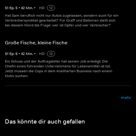
S
1
Ep.
5
•
42
Min.
•
HD
12
Hat Sam beruflich nicht nur Autos zugelassen, sondern auch für ein
Verbrechersyndikat gearbeitet? Für Graff und Bateman stellt sich
bei diesem Mord die Frage: wer ist Opfer und wer Verbrecher?
Große Fische, kleine Fische
S
1
Ep.
6
•
42
Min.
•
HD
12
Ein Schuss und der Auftragskiller hat seinen Job erledigt: Die
Chefin eines führenden Unternehmens für Lebensmittel ist tot.
Jetzt müssen die Cops in dem knallharten Business nach einem
Motiv suchen.
mehr
Das könnte dir auch gefallen