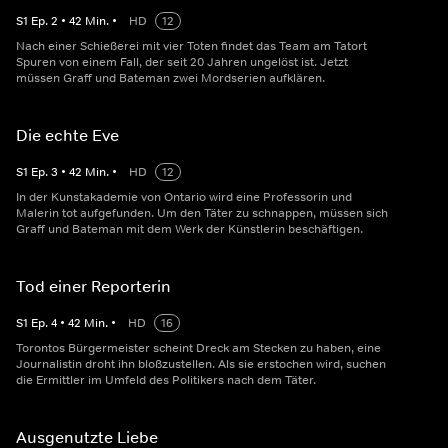
S
1
Ep.
2
•
42
Min.
•
HD
12
Nach einer Schießerei mit vier Toten findet das Team am Tatort
Spuren von einem Fall, der seit 20 Jahren ungelöst ist. Jetzt
müssen Graff und Bateman zwei Mordserien aufklären.
Die echte Eve
S
1
Ep.
3
•
42
Min.
•
HD
12
In der Kunstakademie von Ontario wird eine Professorin und
Malerin tot aufgefunden. Um den Täter zu schnappen, müssen sich
Graff und Bateman mit dem Werk der Künstlerin beschäftigen.
Tod einer Reporterin
S
1
Ep.
4
•
42
Min.
•
HD
16
Torontos Bürgermeister scheint Dreck am Stecken zu haben, eine
Journalistin droht ihn bloßzustellen. Als sie erstochen wird, suchen
die Ermittler im Umfeld des Politikers nach dem Täter.
Ausgenutzte Liebe