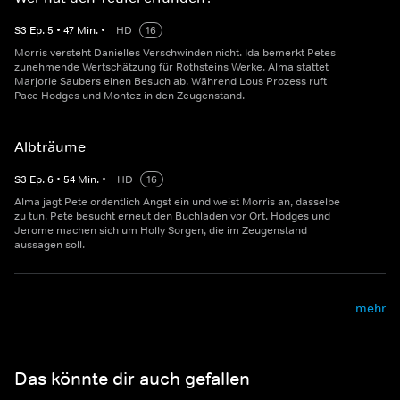
S
3
Ep.
5
•
47
Min.
•
HD
16
Morris versteht Danielles Verschwinden nicht. Ida bemerkt Petes
zunehmende Wertschätzung für Rothsteins Werke. Alma stattet
Marjorie Saubers einen Besuch ab. Während Lous Prozess ruft
Pace Hodges und Montez in den Zeugenstand.
Albträume
S
3
Ep.
6
•
54
Min.
•
HD
16
Alma jagt Pete ordentlich Angst ein und weist Morris an, dasselbe
zu tun. Pete besucht erneut den Buchladen vor Ort. Hodges und
Jerome machen sich um Holly Sorgen, die im Zeugenstand
aussagen soll.
mehr
Das könnte dir auch gefallen