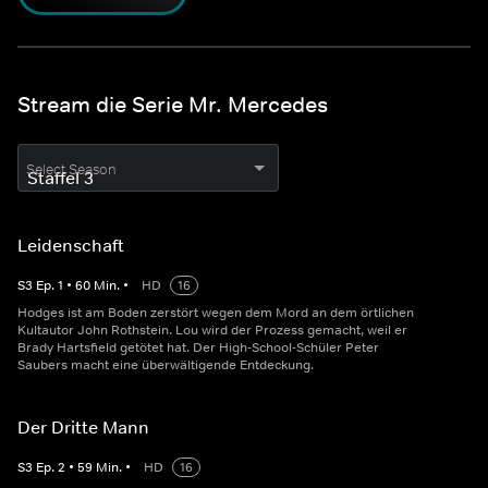
Stream die Serie Mr. Mercedes
Select Season
Leidenschaft
S
3
Ep.
1
•
60
Min.
•
HD
16
Hodges ist am Boden zerstört wegen dem Mord an dem örtlichen
Kultautor John Rothstein. Lou wird der Prozess gemacht, weil er
Brady Hartsfield getötet hat. Der High-School-Schüler Peter
Saubers macht eine überwältigende Entdeckung.
Der Dritte Mann
S
3
Ep.
2
•
59
Min.
•
HD
16