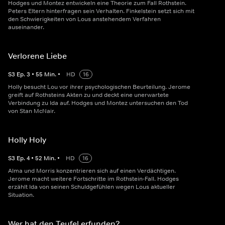
Hodges und Montez entwickeln eine Theorie zum Fall Rothstein.
Peters Eltern hinterfragen sein Verhalten. Finkelstein setzt sich mit
den Schwierigkeiten von Lous anstehendem Verfahren
auseinander.
Verlorene Liebe
S
3
Ep.
3
•
55
Min.
•
HD
16
Holly besucht Lou vor ihrer psychologischen Beurteilung. Jerome
greift auf Rothsteins Akten zu und deckt eine unerwartete
Verbindung zu Ida auf. Hodges und Montez untersuchen den Tod
von Stan McNair.
Holly Holy
S
3
Ep.
4
•
52
Min.
•
HD
16
Alma und Morris konzentrieren sich auf einen Verdächtigen.
Jerome macht weitere Fortschritte im Rothstein-Fall. Hodges
erzählt Ida von seinen Schuldgefühlen wegen Lous aktueller
Situation.
Wer hat den Teufel erfunden?