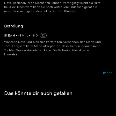
Neve ist sicher, ihren Mörder zu kennen. Verängstigt sucht sie Hilfe
bei Alex. Doch wem kann sie noch vertrauen? Indessen gerät ein
neuer Verdächtiger in den Fokus der Ermittlungen.
Befreiung
S
1
Ep.
6
•
44
Min.
•
HD
12
Während Neve und Alex sich zerstreiten, versöhnen sich Maria und
Tom. Langsam kann Maria akzeptieren, dass Tom die gemeinsame
Tochter Neve wahrnehmen kann. Die Polizei entdeckt neue
Hinweise.
mehr
Das könnte dir auch gefallen