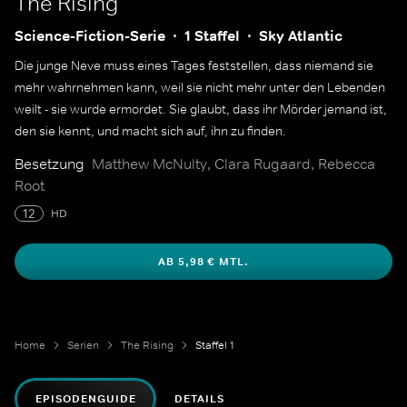
The Rising
Science-Fiction-Serie
1 Staffel
Sky Atlantic
Die junge Neve muss eines Tages feststellen, dass niemand sie
mehr wahrnehmen kann, weil sie nicht mehr unter den Lebenden
weilt - sie wurde ermordet. Sie glaubt, dass ihr Mörder jemand ist,
den sie kennt, und macht sich auf, ihn zu finden.
Besetzung
Matthew McNulty, Clara Rugaard, Rebecca
Root
12
HD
AB 5,98 € MTL.
Home
Serien
The Rising
Staffel 1
EPISODENGUIDE
DETAILS