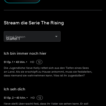
Stream die Serie The Rising
Select Season
Ich bin immer noch hier
S
1
Ep.
1
•
43
Min.
•
HD
12
Die Jugendliche Neve Kelly rettet sich aus den Tiefen eines Sees
an Land. Als sie erschöpft zu Hause ankommt, muss sie feststellen,
dass niemand sie wahrnehmen kann. Was ist ihr zugestoßen?
Ich seh dich
S
1
Ep.
2
•
43
Min.
•
HD
12
Neve stellt überrascht fest, dass ihr Vater sie sehen kann. Er soll