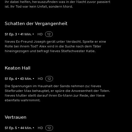
ihr dabei helfen, herauszufinden was in der Nacht zuvor passiert
ist. Ihr Tod war kein Unfall, sondern Mord.
Schatten der Vergangenheit
S
1
Ep.
3
•
41
Min.
•
HD
12
Neves Ex-Freund Joseph gerät unter Verdacht. Spielte er eine
Rolle bei ihrem Tod? Alex wird in die Suche nach dem Täter
hineingezogen und befragt Neves Stiefschwester Katie.
Keaton Hall
S
1
Ep.
4
•
43
Min.
•
HD
12
Die Spannungen im Haushalt der Sands nehmen zu: Neves
Stiefbruder Max behauptet, er spüre die Anwesenheit der Toten.
Neves Mutter stellt darauf ihren Ex-Mann zur Rede, der Neve
ebenfalls wahrnimmt.
Vertrauen
S
1
Ep.
5
•
44
Min.
•
HD
12