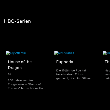
HBO-Serien
House of the
Euphoria
Th
Dragon
Die 17-jährige Rue hat
Nac
S1
bereits einen Entzug
von 
gemacht, doch ihr fällt es
hei
200 Jahre vor den
weiterhin schwer, die Finger
ver
Ereignissen in "Game of
von Drogen zu lassen.
Infi
Thrones" herrscht das Haus
Zusammen mit anderen
Zom
Targaryen mit seinen
Teenagern versucht sie, den
Übe
Drachen über Westeros und
Highschool-Alltag sowie
jung
Viserys I. sitzt auf dem
Themen wie Liebe, Sex und
übe
Eisernen Thron. Als es
Freundschaft zu meistern.
Qua
jedoch um seine Nachfolge
sch