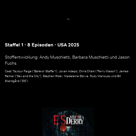
...
Staffel 1 · 8 Episoden · USA 2025
Stoffentwicklung: Andy Muschietti, Barbara Muschietti und Jason
Fuchs.
Cast: Taylour Paige ("Ballers"-Staffel 1), Jovan Adepo, Chris Chalk ("Perry Mason"), James
Remar ("Sex and the City"), Stephen Rider, Madeleine Stowe, Rudy Mancuso und Bill
Skarsgård ("ES").