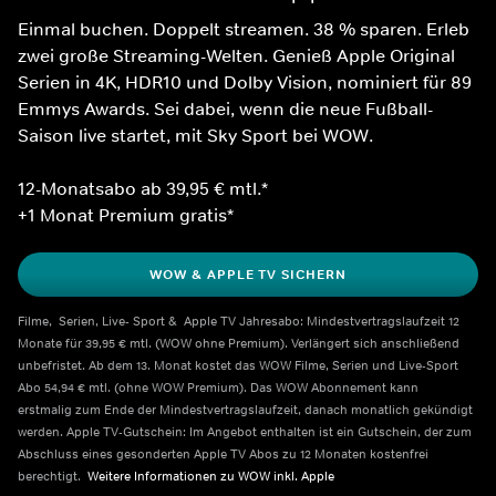
Einmal buchen. Doppelt streamen. 38 % sparen. Erleb 
zwei große Streaming-Welten. Genieß Apple Original 
Serien in 4K, HDR10 und Dolby Vision, nominiert für 89 
Emmys Awards. Sei dabei, wenn die neue Fußball-
Saison live startet, mit Sky Sport bei WOW.
12-Monatsabo ab 39,95 € mtl.*
+1 Monat Premium gratis*
WOW & APPLE TV SICHERN
Filme,  Serien, Live- Sport &  Apple TV Jahresabo: Mindestvertragslaufzeit 12 
Monate für 39,95 € mtl. (WOW ohne Premium). Verlängert sich anschließend 
unbefristet. Ab dem 13. Monat kostet das WOW Filme, Serien und Live-Sport 
Abo 54,94 € mtl. (ohne WOW Premium). Das WOW Abonnement kann 
erstmalig zum Ende der Mindestvertragslaufzeit, danach monatlich gekündigt 
werden. Apple TV-Gutschein: Im Angebot enthalten ist ein Gutschein, der zum 
Abschluss eines gesonderten Apple TV Abos zu 12 Monaten kostenfrei 
berechtigt.  
Weitere Informationen zu WOW inkl. Apple    