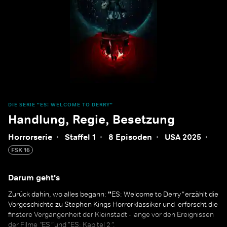
DIE SERIE "ES: WELCOME TO DERRY"
Handlung, Regie, Besetzung
Horrorserie
·
Staffel 1
·
8 Episoden
·
USA 2025
·
FSK 16
Darum geht's
Zurück dahin, wo alles begann:
"
ES: Welcome to Derry
"
erzählt die
Vorgeschichte zu Stephen Kings Horrorklassiker und erforscht die
finstere Vergangenheit der Kleinstadt - lange vor den Ereignissen
der Filme
"
ES
"
und "ES: Kapitel 2
"
.