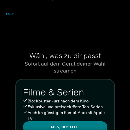
In den 1960er Jahren breitet sich eine düstere Bedrohung aus. Die
mehr
Bewohner sehen sich mit verschwundenen Kindern, dunklen
Geheimnissen und wachsender Angst konfrontiert. Das uralte
Grauen in Form von Pennywise entfaltet seinen Schrecken. Die
Serie eröffnet neue Einblicke in den Albtraum, der Derry seit
Generationen heimsucht.
Wähl, was zu dir passt
Sofort auf dem Gerät deiner Wahl
streamen
Von Andy Muschietti, Barbara Muschietti und Jason
Fuchs.
Filme & Serien
Cast: Taylour Paige ("Ballers"-Staffel 1), Jovan Adepo, Chris Chalk
("Perry Mason"), James Remar ("Sex and the City"), Stephen
Blockbuster kurz nach dem Kino
Rider, Madeleine Stowe, Rudy Mancuso und Bill Skarsgård ("ES").
Exklusive und preisgekrönte Top-Serien
Auch im günstigen Kombi-Abo mit Apple
TV
AB 5,98 € MTL.