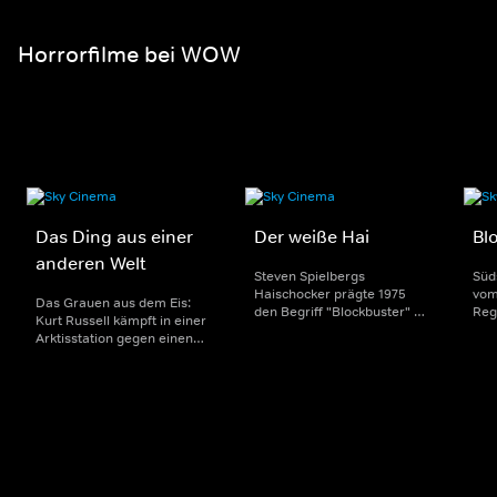
geht, entbrennt ein
erbitterter Kampf um die
Macht.
Horrorfilme bei WOW
Das Ding aus einer
Der weiße Hai
Bl
anderen Welt
Steven Spielbergs
Süd
Haischocker prägte 1975
vom
Das Grauen aus dem Eis:
den Begriff "Blockbuster" -
Reg
Kurt Russell kämpft in einer
und verdarb Millionen
keh
Arktisstation gegen einen
Strandurlaubern das
zur
aggressiven Alien-
unbeschwerte Baden im
zu 
Parasiten, der Menschen zu
Meer. Drei Oscars, u.a. für
wart
Monstern mutieren lässt.
die geniale Musik.
Osc
Kult-Schocker von John
Carpenter.