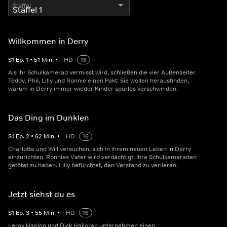
Staffel
Willkommen in Derry
S
1
Ep.
1
•
51
Min.
•
HD
16
Als ihr Schulkamerad vermisst wird, schließen die vier Außenseiter
Teddy, Phil, Lilly und Ronnie einen Pakt: Sie wollen herausfinden,
warum in Derry immer wieder Kinder spurlos verschwinden.
Das Ding im Dunklen
S
1
Ep.
2
•
62
Min.
•
HD
16
Charlotte und Will versuchen, sich in ihrem neuen Leben in Derry
einzurichten. Ronnies Vater wird verdächtigt, ihre Schulkameraden
getötet zu haben. Lilly befürchtet, den Verstand zu verlieren.
Jetzt siehst du es
S
1
Ep.
3
•
55
Min.
•
HD
16
Leroy Hanlon und Dick Halloran unternehmen einen