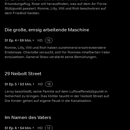
Erkundungsflug. Rose will herausfinden, was auf dem Air-Force-
Stützpunkt passiert. Ronnie, Lilly, Will und Rich beschwören auf
dem Friedhof Geister.
Die große, emsig arbeitende Maschine
S
1
Ep.
4
•
59
Min.
•
HD
16
Ronnie, Lilly, Will und Rich haben zunehmend erschreckendere
Erlebnisse. Charlotte versucht, sich für Ronnies inhaftierten Vater
einzusetzen. General Shaw verstärkt seine Bemühungen.
29 Neibolt Street
S
1
Ep.
5
•
53
Min.
•
HD
16
Leroy beschließt, seine Familie auf dem Luftwaffenstützpunkt in
Sicherheit zu bringen. Das Militär taucht in der Neibolt Street auf.
Die Kinder gehen auf eigene Faust in die Kanalisation.
Im Namen des Vaters
S
1
Ep.
6
•
54
Min.
•
HD
12