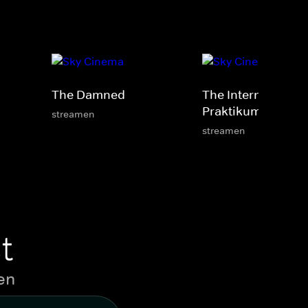
The Damned
The Internship -
Praktikum im Töte
streamen
streamen
t
en