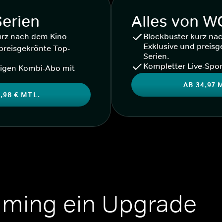
Serien
Alles von 
urz nach dem Kino
Blockbuster kurz na
Exklusive und preisg
preisgekrönte Top-
Serien.
Kompletter Live-Spor
igen Kombi-Abo mit
AB 34,97 
,98 € MTL.
aming ein Upgrade