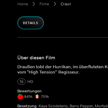
Home
Filme
Crawl
DETAILS
Über diesen Film
Draußen tobt der Hurrikan, im überfluteten K
vom "High Tension"-Regisseur.
16
HD
Bewertungen
84%
75%
Besetzung
Kaya Scodelario, Barry Pepper, Morfyd