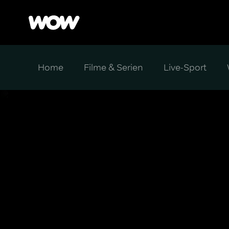
Home
Filme & Serien
Live-Sport