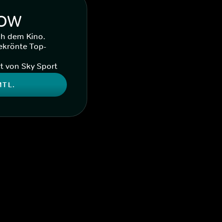
WOW
ch dem Kino.
ekrönte Top-
t von Sky Sport
MTL.