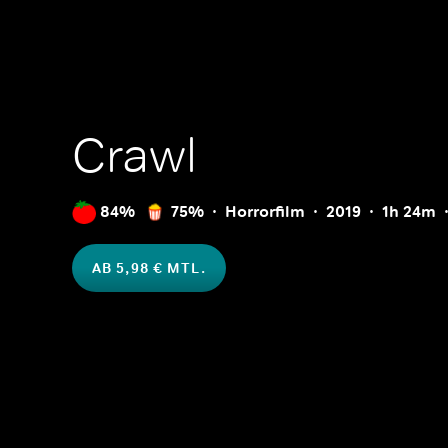
Crawl
84%
75%
Horrorfilm
2019
1h 24m
AB 5,98 € MTL.