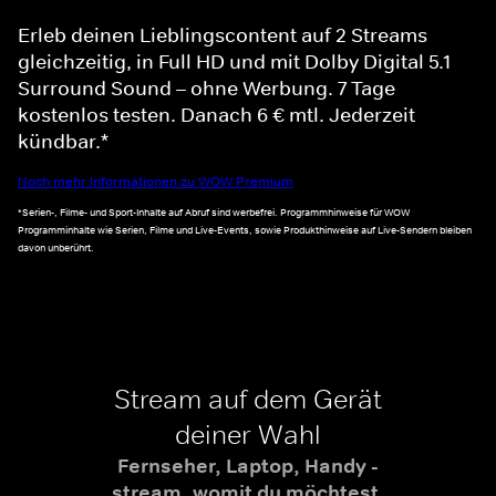
Erleb deinen Lieblingscontent auf 2 Streams
gleichzeitig, in Full HD und mit Dolby Digital 5.1
Surround Sound – ohne Werbung. 7 Tage
kostenlos testen. Danach 6 € mtl. Jederzeit
kündbar.*
Noch mehr Informationen zu WOW Premium
*Serien-, Filme- und Sport-Inhalte auf Abruf sind werbefrei. Programmhinweise für WOW
Programminhalte wie Serien, Filme und Live-Events, sowie Produkthinweise auf Live-Sendern bleiben
davon unberührt.
Stream auf dem Gerät
deiner Wahl
Fernseher, Laptop, Handy -
stream, womit du möchtest.