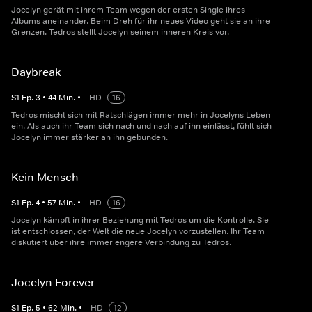
Jocelyn gerät mit ihrem Team wegen der ersten Single ihres
Albums aneinander. Beim Dreh für ihr neues Video geht sie an ihre
Grenzen. Tedros stellt Jocelyn seinem inneren Kreis vor.
Daybreak
S
1
Ep.
3
•
44
Min.
•
HD
16
Tedros mischt sich mit Ratschlägen immer mehr in Jocelyns Leben
ein. Als auch ihr Team sich nach und nach auf ihn einlässt, fühlt sich
Jocelyn immer stärker an ihn gebunden.
Kein Mensch
S
1
Ep.
4
•
57
Min.
•
HD
16
Jocelyn kämpft in ihrer Beziehung mit Tedros um die Kontrolle. Sie
ist entschlossen, der Welt die neue Jocelyn vorzustellen. Ihr Team
diskutiert über ihre immer engere Verbindung zu Tedros.
Jocelyn Forever
S
1
Ep.
5
•
62
Min.
•
HD
12