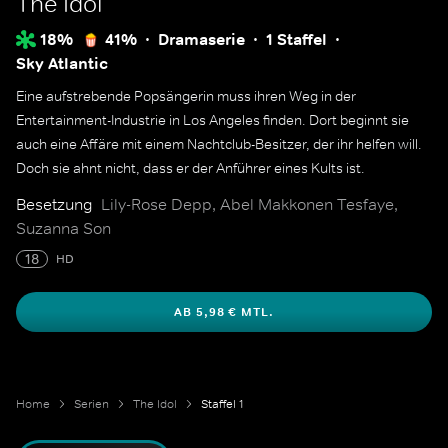
The Idol
18%
41%
Dramaserie
1 Staffel
Sky Atlantic
Eine aufstrebende Popsängerin muss ihren Weg in der
Entertainment-Industrie in Los Angeles finden. Dort beginnt sie
auch eine Affäre mit einem Nachtclub-Besitzer, der ihr helfen will.
Doch sie ahnt nicht, dass er der Anführer eines Kults ist.
Besetzung
Lily-Rose Depp, Abel Makkonen Tesfaye,
Suzanna Son
18
HD
AB 5,98 € MTL.
Home
Serien
The Idol
Staffel 1