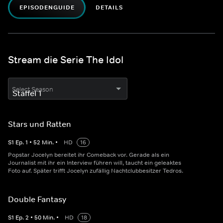
EPISODENGUIDE
DETAILS
Stream die Serie The Idol
Select Season
Stars und Ratten
S
1
Ep.
1
•
52
Min.
•
HD
16
Popstar Jocelyn bereitet ihr Comeback vor. Gerade als ein
Journalist mit ihr ein Interview führen will, taucht ein geleaktes
Foto auf. Später trifft Jocelyn zufällig Nachtclubbesitzer Tedros.
Double Fantasy
S
1
Ep.
2
•
50
Min.
•
HD
18