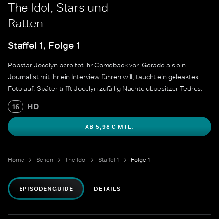
The Idol, Stars und
Ratten
Staffel 1, Folge 1
Popstar Jocelyn bereitet ihr Comeback vor. Gerade als ein
Journalist mit ihr ein Interview führen will, taucht ein geleaktes
Foto auf. Später trifft Jocelyn zufällig Nachtclubbesitzer Tedros.
HD
16
AB 5,98 € MTL.
Home
Serien
The Idol
Staffel 1
Folge 1
EPISODENGUIDE
DETAILS