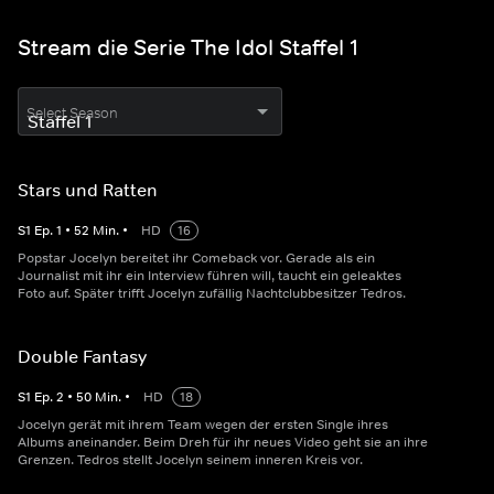
Stream die Serie The Idol Staffel 1
Select Season
Stars und Ratten
S
1
Ep.
1
•
52
Min.
•
HD
16
Popstar Jocelyn bereitet ihr Comeback vor. Gerade als ein
Journalist mit ihr ein Interview führen will, taucht ein geleaktes
Foto auf. Später trifft Jocelyn zufällig Nachtclubbesitzer Tedros.
Double Fantasy
S
1
Ep.
2
•
50
Min.
•
HD
18
Jocelyn gerät mit ihrem Team wegen der ersten Single ihres
Albums aneinander. Beim Dreh für ihr neues Video geht sie an ihre
Grenzen. Tedros stellt Jocelyn seinem inneren Kreis vor.