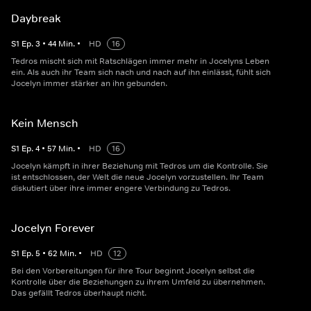
Daybreak
S
1
Ep.
3
•
44
Min.
•
HD
16
Tedros mischt sich mit Ratschlägen immer mehr in Jocelyns Leben
ein. Als auch ihr Team sich nach und nach auf ihn einlässt, fühlt sich
Jocelyn immer stärker an ihn gebunden.
Kein Mensch
S
1
Ep.
4
•
57
Min.
•
HD
16
Jocelyn kämpft in ihrer Beziehung mit Tedros um die Kontrolle. Sie
ist entschlossen, der Welt die neue Jocelyn vorzustellen. Ihr Team
diskutiert über ihre immer engere Verbindung zu Tedros.
Jocelyn Forever
S
1
Ep.
5
•
62
Min.
•
HD
12
Bei den Vorbereitungen für ihre Tour beginnt Jocelyn selbst die
Kontrolle über die Beziehungen zu ihrem Umfeld zu übernehmen.
Das gefällt Tedros überhaupt nicht.