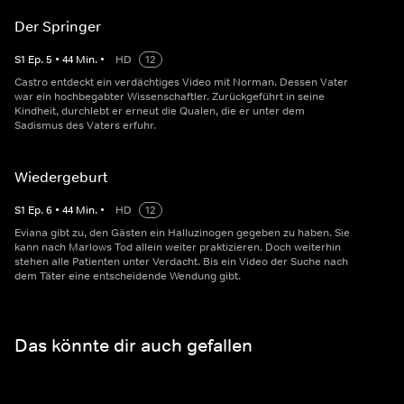
Der Springer
S
1
Ep.
5
•
44
Min.
•
HD
12
Castro entdeckt ein verdächtiges Video mit Norman. Dessen Vater
war ein hochbegabter Wissenschaftler. Zurückgeführt in seine
Kindheit, durchlebt er erneut die Qualen, die er unter dem
Sadismus des Vaters erfuhr.
Wiedergeburt
S
1
Ep.
6
•
44
Min.
•
HD
12
Eviana gibt zu, den Gästen ein Halluzinogen gegeben zu haben. Sie
kann nach Marlows Tod allein weiter praktizieren. Doch weiterhin
stehen alle Patienten unter Verdacht. Bis ein Video der Suche nach
dem Täter eine entscheidende Wendung gibt.
Das könnte dir auch gefallen