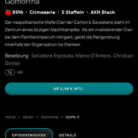
Gomorrha
85%
Crimeserie
5 Staffeln
AXN Black
Der neapolitanische Mafia-Clan der Camorra Savastano steht im
Zentrum eines blutigen Machtkampfes. Als ein rivalisierender Clan
bei dem Familienimperium intrigiert, gerät die Rangordnung
innerhalb der Organisation ins Wanken.
Besetzung
Salvatore Esposito, Marco D'Amore, Christian
Giroso
16
HD
AB 5,98 € MTL.
Home
Serien
Gomorrha
Staffel 5
EPISODENGUIDE
DETAILS