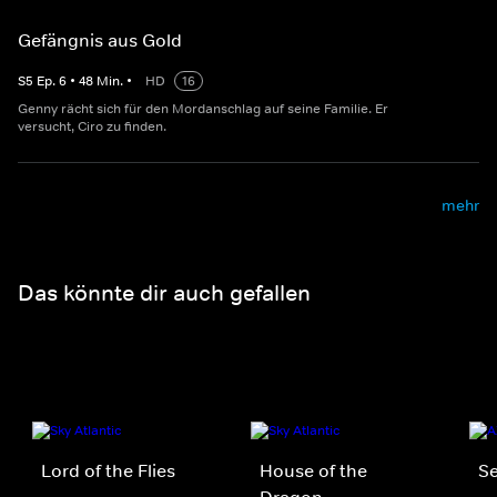
Gefängnis aus Gold
S
5
Ep.
6
•
48
Min.
•
HD
16
Genny rächt sich für den Mordanschlag auf seine Familie. Er
versucht, Ciro zu finden.
mehr
Das könnte dir auch gefallen
Lord of the Flies
House of the
Se
Dragon