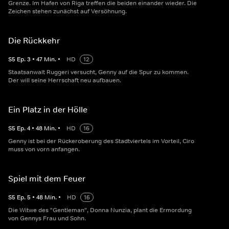
Grenze. Im Hafen von Riga treffen die beiden einander wieder. Die
Zeichen stehen zunächst auf Versöhnung.
Die Rückkehr
S
5
Ep.
3
•
47
Min.
•
HD
12
Staatsanwalt Ruggeri versucht, Genny auf die Spur zu kommen.
Der will seine Herrschaft neu aufbauen.
Ein Platz in der Hölle
S
5
Ep.
4
•
48
Min.
•
HD
16
Genny ist bei der Rückeroberung des Stadtviertels im Vorteil, Ciro
muss von vorn anfangen.
Spiel mit dem Feuer
S
5
Ep.
5
•
48
Min.
•
HD
16
Die Witwe des "Gentleman", Donna Nunzia, plant die Ermordung
von Gennys Frau und Sohn.