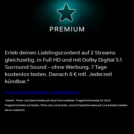
Erleb deinen Lieblingscontent auf 2 Streams
gleichzeitig, in Full HD und mit Dolby Digital 5.1
Surround Sound – ohne Werbung. 7 Tage
kostenlos testen. Danach 6 € mtl. Jederzeit
kündbar.*
Noch mehr Informationen zu WOW Premium
*Serien-, Filme- und Sport-Inhalte auf Abruf sind werbefrei. Programmhinweise für WOW
Programminhalte wie Serien, Filme und Live-Events, sowie Produkthinweise auf Live-Sendern bleiben
davon unberührt.