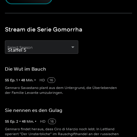
Stream die Serie Gomorrha
Select Season
Die Wut im Bauch
S
5
Ep.
1
•
48
Min.
•
HD
16
Gennaro Savastano plant aus dem Untergrund, die Überlebenden
der Familie Levante umzubringen.
Sie nennen es den Gulag
S
5
Ep.
2
•
48
Min.
•
HD
16
Gennaro findet heraus, dass Ciro di Marzio noch lebt. In Lettland
operiert "Der Unsterbliche" im Rauschgifthandel an der russischen