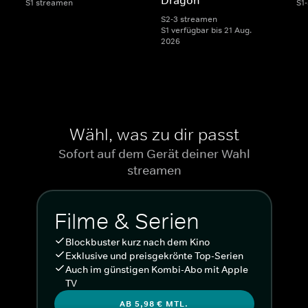
S1 streamen
S1
S2-3 streamen
S1 verfügbar bis 21 Aug.
2026
Wähl, was zu dir passt
Sofort auf dem Gerät deiner Wahl
streamen
Filme & Serien
Blockbuster kurz nach dem Kino
Exklusive und preisgekrönte Top-Serien
Auch im günstigen Kombi-Abo mit Apple
TV
AB 5,98 € MTL.