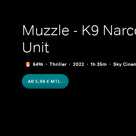
Muzzle - K9 Narc
Unit
64%
Thriller
2022
1h 35m
Sky Cine
AB 5,98 € MTL.