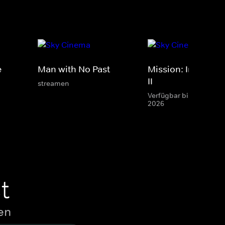
e
Man with No Past
Mission: Impossib
II
streamen
Verfügbar bis 31 Aug.
2026
t
en