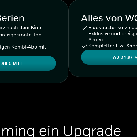
Serien
Alles von 
urz nach dem Kino
Blockbuster kurz na
Exklusive und preisg
preisgekrönte Top-
Serien.
Kompletter Live-Spor
igen Kombi-Abo mit
AB 34,97 
,98 € MTL.
aming ein Upgrade