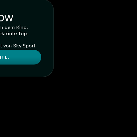
WOW
ch dem Kino.
ekrönte Top-
t von Sky Sport
MTL.