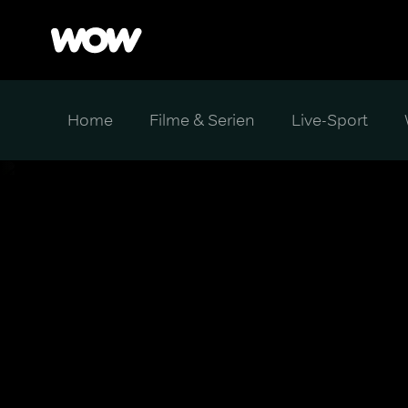
Home
Filme & Serien
Live-Sport